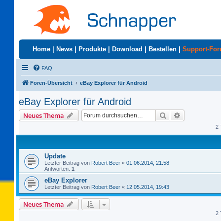
Home
|
News
|
Produkte
|
Download
|
Bestellen
|
Support-Fo
FAQ
Foren-Übersicht
eBay Explorer für Android
eBay Explorer für Android
Suche
Erweiterte S
Neues Thema
2 
Update
Letzter Beitrag von
Robert Beer
«
01.06.2014, 21:58
Antworten:
1
eBay Explorer
Letzter Beitrag von
Robert Beer
«
12.05.2014, 19:43
Neues Thema
2 