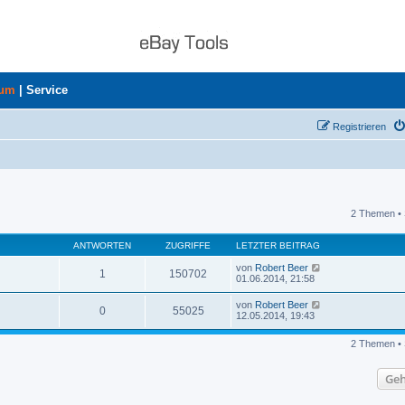
rum
|
Service
Registrieren
2 Themen • 
uche
ANTWORTEN
ZUGRIFFE
LETZTER BEITRAG
von
Robert Beer
1
150702
01.06.2014, 21:58
von
Robert Beer
0
55025
12.05.2014, 19:43
2 Themen • 
Geh