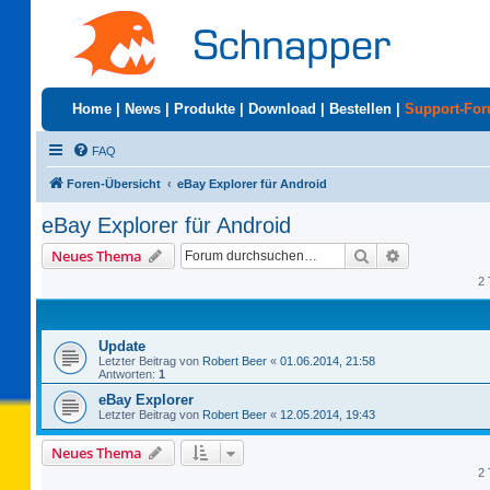
Home
|
News
|
Produkte
|
Download
|
Bestellen
|
Support-Fo
FAQ
Foren-Übersicht
eBay Explorer für Android
eBay Explorer für Android
Suche
Erweiterte S
Neues Thema
2 
Update
Letzter Beitrag von
Robert Beer
«
01.06.2014, 21:58
Antworten:
1
eBay Explorer
Letzter Beitrag von
Robert Beer
«
12.05.2014, 19:43
Neues Thema
2 