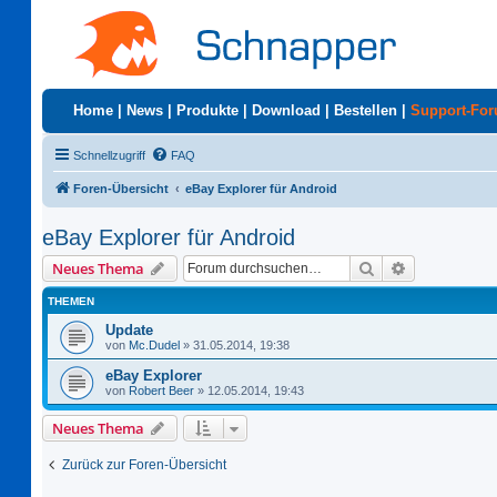
Home
|
News
|
Produkte
|
Download
|
Bestellen
|
Support-Fo
Schnellzugriff
FAQ
Foren-Übersicht
eBay Explorer für Android
eBay Explorer für Android
Suche
Erweiterte S
Neues Thema
THEMEN
Update
von
Mc.Dudel
»
31.05.2014, 19:38
eBay Explorer
von
Robert Beer
»
12.05.2014, 19:43
Neues Thema
Zurück zur Foren-Übersicht