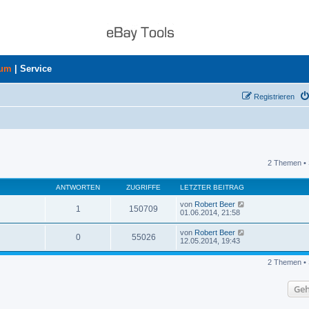
rum
|
Service
Registrieren
2 Themen • 
uche
ANTWORTEN
ZUGRIFFE
LETZTER BEITRAG
von
Robert Beer
1
150709
01.06.2014, 21:58
von
Robert Beer
0
55026
12.05.2014, 19:43
2 Themen • 
Geh