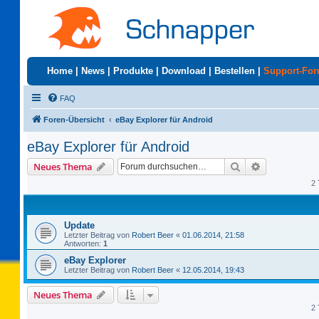
Home
|
News
|
Produkte
|
Download
|
Bestellen
|
Support-Fo
FAQ
Foren-Übersicht
eBay Explorer für Android
eBay Explorer für Android
Suche
Erweiterte S
Neues Thema
2 
Update
Letzter Beitrag von
Robert Beer
«
01.06.2014, 21:58
Antworten:
1
eBay Explorer
Letzter Beitrag von
Robert Beer
«
12.05.2014, 19:43
Neues Thema
2 