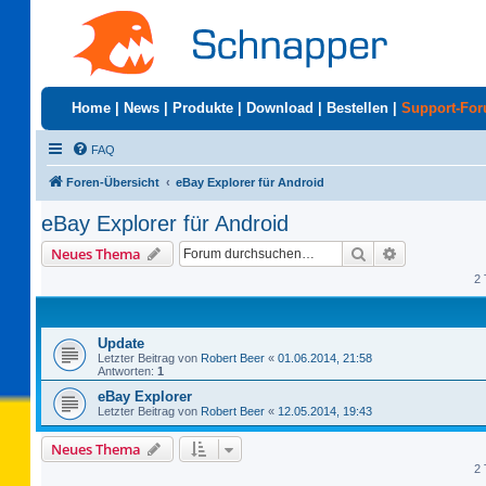
Home
|
News
|
Produkte
|
Download
|
Bestellen
|
Support-Fo
FAQ
Foren-Übersicht
eBay Explorer für Android
eBay Explorer für Android
Suche
Erweiterte S
Neues Thema
2 
Update
Letzter Beitrag von
Robert Beer
«
01.06.2014, 21:58
Antworten:
1
eBay Explorer
Letzter Beitrag von
Robert Beer
«
12.05.2014, 19:43
Neues Thema
2 