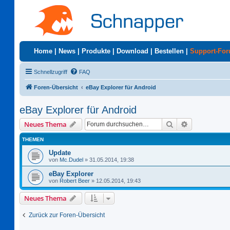
Home
|
News
|
Produkte
|
Download
|
Bestellen
|
Support-Fo
Schnellzugriff
FAQ
Foren-Übersicht
eBay Explorer für Android
eBay Explorer für Android
Suche
Erweiterte S
Neues Thema
THEMEN
Update
von
Mc.Dudel
»
31.05.2014, 19:38
eBay Explorer
von
Robert Beer
»
12.05.2014, 19:43
Neues Thema
Zurück zur Foren-Übersicht