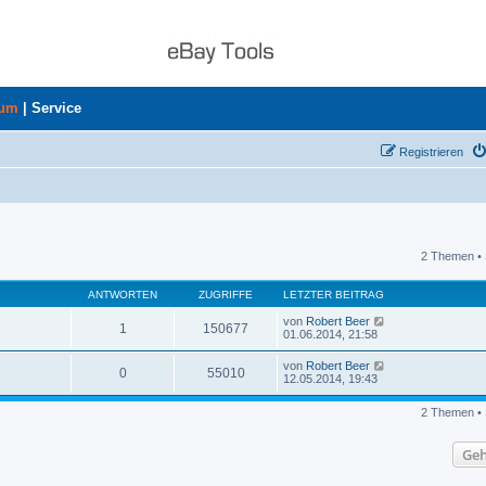
rum
|
Service
Registrieren
2 Themen • 
uche
ANTWORTEN
ZUGRIFFE
LETZTER BEITRAG
von
Robert Beer
1
150677
01.06.2014, 21:58
von
Robert Beer
0
55010
12.05.2014, 19:43
2 Themen • 
Geh