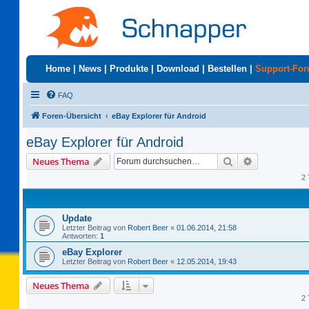
Home
|
News
|
Produkte
|
Download
|
Bestellen
|
Support-Fo
FAQ
Foren-Übersicht
eBay Explorer für Android
eBay Explorer für Android
Suche
Erweiterte S
Neues Thema
2 
Update
Letzter Beitrag von
Robert Beer
«
01.06.2014, 21:58
Antworten:
1
eBay Explorer
Letzter Beitrag von
Robert Beer
«
12.05.2014, 19:43
Neues Thema
2 