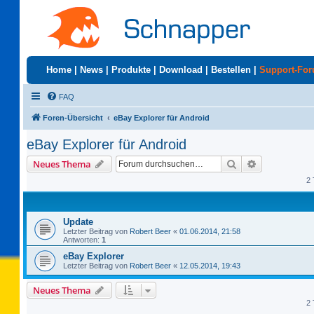
Home
|
News
|
Produkte
|
Download
|
Bestellen
|
Support-Fo
FAQ
Foren-Übersicht
eBay Explorer für Android
eBay Explorer für Android
Suche
Erweiterte S
Neues Thema
2 
Update
Letzter Beitrag von
Robert Beer
«
01.06.2014, 21:58
Antworten:
1
eBay Explorer
Letzter Beitrag von
Robert Beer
«
12.05.2014, 19:43
Neues Thema
2 