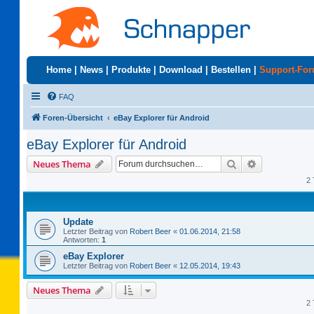
Home
|
News
|
Produkte
|
Download
|
Bestellen
|
Support-Fo
FAQ
Foren-Übersicht
eBay Explorer für Android
eBay Explorer für Android
Suche
Erweiterte S
Neues Thema
2 
Update
Letzter Beitrag von
Robert Beer
«
01.06.2014, 21:58
Antworten:
1
eBay Explorer
Letzter Beitrag von
Robert Beer
«
12.05.2014, 19:43
Neues Thema
2 