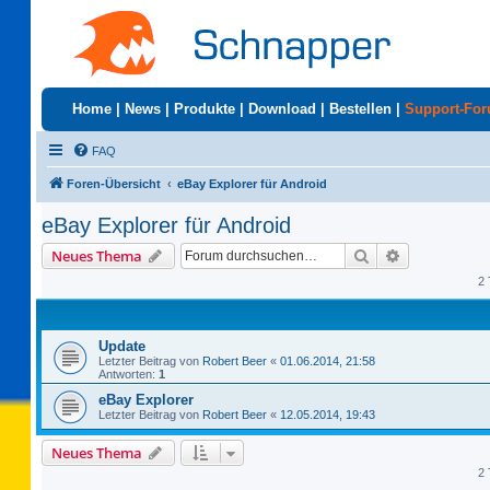
Home
|
News
|
Produkte
|
Download
|
Bestellen
|
Support-Fo
FAQ
Foren-Übersicht
eBay Explorer für Android
eBay Explorer für Android
Suche
Erweiterte S
Neues Thema
2 
Update
Letzter Beitrag von
Robert Beer
«
01.06.2014, 21:58
Antworten:
1
eBay Explorer
Letzter Beitrag von
Robert Beer
«
12.05.2014, 19:43
Neues Thema
2 