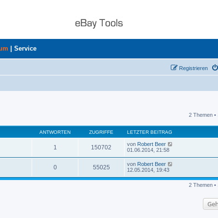
rum
|
Service
Registrieren
2 Themen • 
uche
ANTWORTEN
ZUGRIFFE
LETZTER BEITRAG
von
Robert Beer
1
150702
01.06.2014, 21:58
von
Robert Beer
0
55025
12.05.2014, 19:43
2 Themen • 
Geh