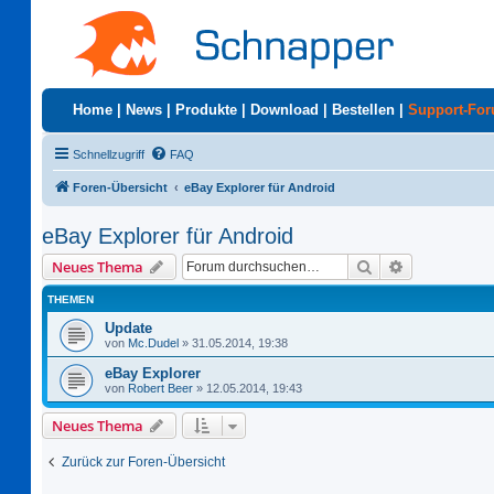
Home
|
News
|
Produkte
|
Download
|
Bestellen
|
Support-Fo
Schnellzugriff
FAQ
Foren-Übersicht
eBay Explorer für Android
eBay Explorer für Android
Suche
Erweiterte S
Neues Thema
THEMEN
Update
von
Mc.Dudel
»
31.05.2014, 19:38
eBay Explorer
von
Robert Beer
»
12.05.2014, 19:43
Neues Thema
Zurück zur Foren-Übersicht