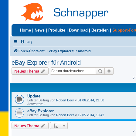
Home
|
News
|
Produkte
|
Download
|
Bestellen
|
Support-Fo
FAQ
Foren-Übersicht
eBay Explorer für Android
eBay Explorer für Android
Suche
Erweiterte S
Neues Thema
2 
Update
Letzter Beitrag von
Robert Beer
«
01.06.2014, 21:58
Antworten:
1
eBay Explorer
Letzter Beitrag von
Robert Beer
«
12.05.2014, 19:43
Neues Thema
2 