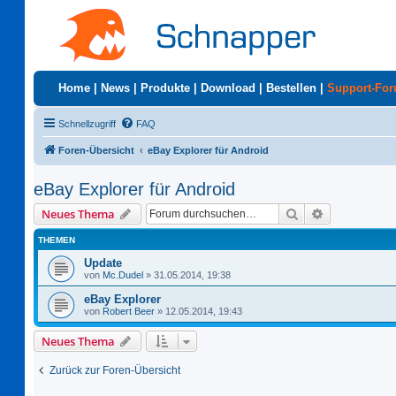
Home
|
News
|
Produkte
|
Download
|
Bestellen
|
Support-Fo
Schnellzugriff
FAQ
Foren-Übersicht
eBay Explorer für Android
eBay Explorer für Android
Suche
Erweiterte S
Neues Thema
THEMEN
Update
von
Mc.Dudel
»
31.05.2014, 19:38
eBay Explorer
von
Robert Beer
»
12.05.2014, 19:43
Neues Thema
Zurück zur Foren-Übersicht