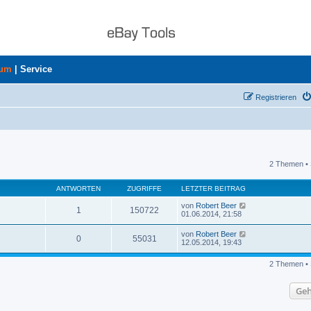
rum
|
Service
Registrieren
2 Themen • 
uche
ANTWORTEN
ZUGRIFFE
LETZTER BEITRAG
von
Robert Beer
1
150722
01.06.2014, 21:58
von
Robert Beer
0
55031
12.05.2014, 19:43
2 Themen • 
Geh