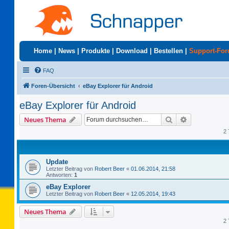
Home
|
News
|
Produkte
|
Download
|
Bestellen
|
Support-Fo
FAQ
Foren-Übersicht
eBay Explorer für Android
eBay Explorer für Android
Suche
Erweiterte S
Neues Thema
2 
Update
Letzter Beitrag von
Robert Beer
«
01.06.2014, 21:58
Antworten:
1
eBay Explorer
Letzter Beitrag von
Robert Beer
«
12.05.2014, 19:43
Neues Thema
2 