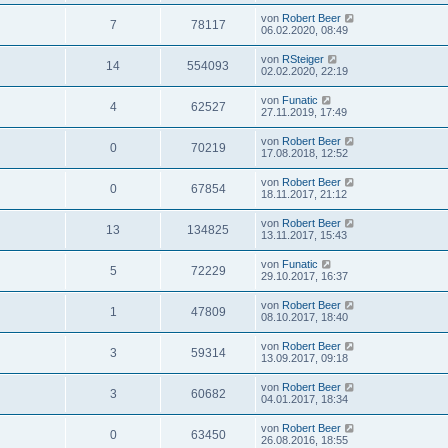
von
Robert Beer
7
78117
06.02.2020, 08:49
von
RSteiger
14
554093
02.02.2020, 22:19
von
Funatic
4
62527
27.11.2019, 17:49
von
Robert Beer
0
70219
17.08.2018, 12:52
von
Robert Beer
0
67854
18.11.2017, 21:12
von
Robert Beer
13
134825
13.11.2017, 15:43
von
Funatic
5
72229
29.10.2017, 16:37
von
Robert Beer
1
47809
08.10.2017, 18:40
von
Robert Beer
3
59314
13.09.2017, 09:18
von
Robert Beer
3
60682
04.01.2017, 18:34
von
Robert Beer
0
63450
26.08.2016, 18:55