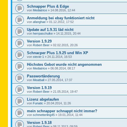
Schnapper Plus & Edge
von
Mediatrice
»
14.08.2016, 12:44
Anmeldung bei ebay funktioniert nicht
von
afanghae
»
01.12.2012, 17:52
Update auf 1.9.31 läd nicht
von
herrpaschulke
»
14.11.2015, 20:44
Version 1.9.29
von
Robert Beer
»
02.02.2015, 20:26
Schnacper Plus 1.9.25 und Win XP
von
stevie-1
»
24.11.2014, 16:53
Höchstes Gebot wurde nicht angenommen
von
Mediatrice
»
06.08.2014, 08:17
Passwortänderung
von
Meatball
»
27.05.2014, 17:37
Version 1.9.19
von
Robert Beer
»
21.05.2014, 19:47
Lizenz abgelaufen
von
Funatic
»
20.04.2014, 11:26
mein schnapper schnappt nicht immer?
von
schmetterling45
»
19.01.2014, 11:44
Version 1.9.18
von
Robert Beer
»
08.11.2013, 09:59