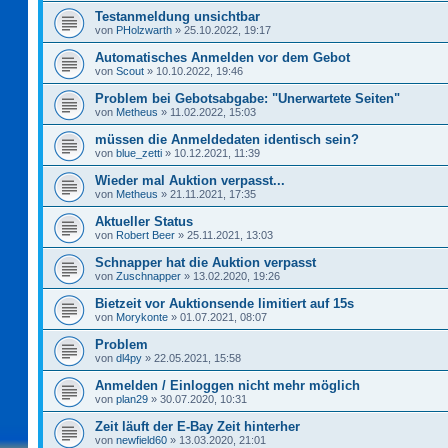
Testanmeldung unsichtbar
von
PHolzwarth
»
25.10.2022, 19:17
Automatisches Anmelden vor dem Gebot
von
Scout
»
10.10.2022, 19:46
Problem bei Gebotsabgabe: "Unerwartete Seiten"
von
Metheus
»
11.02.2022, 15:03
müssen die Anmeldedaten identisch sein?
von
blue_zetti
»
10.12.2021, 11:39
Wieder mal Auktion verpasst...
von
Metheus
»
21.11.2021, 17:35
Aktueller Status
von
Robert Beer
»
25.11.2021, 13:03
Schnapper hat die Auktion verpasst
von
Zuschnapper
»
13.02.2020, 19:26
Bietzeit vor Auktionsende limitiert auf 15s
von
Morykonte
»
01.07.2021, 08:07
Problem
von
dl4py
»
22.05.2021, 15:58
Anmelden / Einloggen nicht mehr möglich
von
plan29
»
30.07.2020, 10:31
Zeit läuft der E-Bay Zeit hinterher
von
newfield60
»
13.03.2020, 21:01