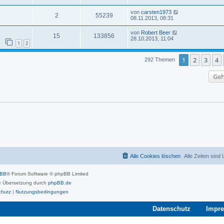
von
carsten1973
2
55239
08.11.2013, 08:31
von
Robert Beer
15
133856
28.10.2013, 11:04
1
2
1
2
3
4
292 Themen
Geh
Alle Cookies löschen
Alle Zeiten sind
pBB
® Forum Software © phpBB Limited
 Übersetzung durch
phpBB.de
chutz
|
Nutzungsbedingungen
Datenschutz
Impr