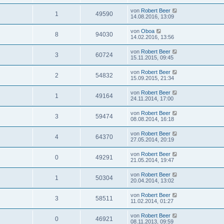
von
Robert Beer
1
49590
14.08.2016, 13:09
von
Oboa
8
94030
14.02.2016, 13:56
von
Robert Beer
3
60724
15.11.2015, 09:45
von
Robert Beer
2
54832
15.09.2015, 21:34
von
Robert Beer
1
49164
24.11.2014, 17:00
von
Robert Beer
3
59474
08.08.2014, 16:18
von
Robert Beer
4
64370
27.05.2014, 20:19
von
Robert Beer
0
49291
21.05.2014, 19:47
von
Robert Beer
1
50304
20.04.2014, 13:02
von
Robert Beer
3
58511
11.02.2014, 01:27
von
Robert Beer
0
46921
08.11.2013, 09:59