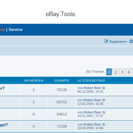
rum
|
Service
Registrieren
uche
1
2
3
4
292 Themen
ANTWORTEN
ZUGRIFFE
LETZTER BEITRAG
er?
von
Robert Beer
2
70130
06.12.2020, 16:31
von
Robert Beer
1
60702
12.02.2014, 18:25
von
Robert Beer
0
54612
24.01.2007, 17:07
ppt?
von
Robert Beer
0
72100
22.04.2004, 14:56