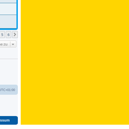
5
6
Nächste
e zu
UTC+01:00
essum