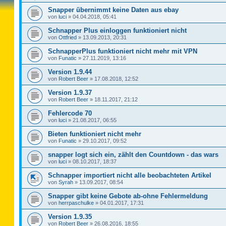
Snapper übernimmt keine Daten aus ebay
von
luci
»
04.04.2018, 05:41
Schnapper Plus einloggen funktioniert nicht
von
Ottfried
»
13.09.2013, 20:31
SchnapperPlus funktioniert nicht mehr mit VPN
von
Funatic
»
27.11.2019, 13:16
Version 1.9.44
von
Robert Beer
»
17.08.2018, 12:52
Version 1.9.37
von
Robert Beer
»
18.11.2017, 21:12
Fehlercode 70
von
luci
»
21.08.2017, 06:55
Bieten funktioniert nicht mehr
von
Funatic
»
29.10.2017, 09:52
snapper logt sich ein, zählt den Countdown - das wars
von
luci
»
08.10.2017, 18:37
Schnapper importiert nicht alle beobachteten Artikel
von
Syrah
»
13.09.2017, 08:54
Snapper gibt keine Gebote ab-ohne Fehlermeldung
von
herrpaschulke
»
04.01.2017, 17:31
Version 1.9.35
von
Robert Beer
»
26.08.2016, 18:55