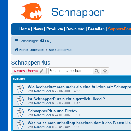
Home
|
News
|
Produkte
|
Download
|
Bestellen
|
Support-Fo
Schnellzugriff
FAQ
Foren-Übersicht
SchnapperPlus
SchnapperPlus
Suche
Erweiterte S
Neues Thema
THEMEN
Wie beobachtet man mehr als eine Auktion mit Schnapp
von
Robert Beer
»
22.04.2004, 14:33
Ist SchnapperPlus nicht eigentlich illegal?
von
Robert Beer
»
02.05.2004, 11:37
SchnapperPlus und Firefox
von
Robert Beer
»
24.01.2007, 17:07
Was muss man unbedingt beachten damit das Bieten kla
von
Robert Beer
»
22.04.2004, 14:56