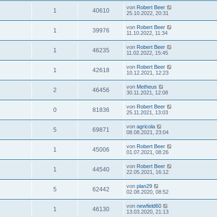
von
Robert Beer
1
40610
25.10.2022, 20:31
von
Robert Beer
1
39976
11.10.2022, 11:34
von
Robert Beer
1
46235
11.02.2022, 15:45
von
Robert Beer
1
42618
10.12.2021, 12:23
von
Metheus
2
46456
30.11.2021, 12:08
von
Robert Beer
0
81836
25.11.2021, 13:03
von
agricola
5
69871
08.08.2021, 23:04
von
Robert Beer
1
45006
01.07.2021, 08:26
von
Robert Beer
1
44540
22.05.2021, 16:12
von
plan29
5
62442
02.08.2020, 08:52
von
newfield60
1
46130
13.03.2020, 21:13