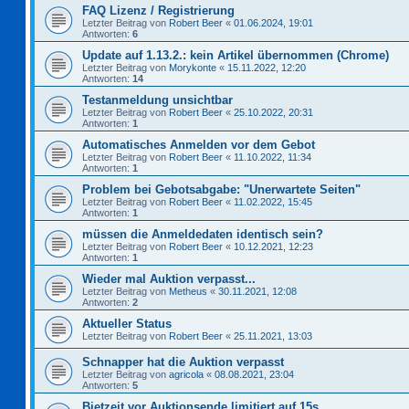
FAQ Lizenz / Registrierung
Letzter Beitrag von
Robert Beer
«
01.06.2024, 19:01
Antworten:
6
Update auf 1.13.2.: kein Artikel übernommen (Chrome)
Letzter Beitrag von
Morykonte
«
15.11.2022, 12:20
Antworten:
14
Testanmeldung unsichtbar
Letzter Beitrag von
Robert Beer
«
25.10.2022, 20:31
Antworten:
1
Automatisches Anmelden vor dem Gebot
Letzter Beitrag von
Robert Beer
«
11.10.2022, 11:34
Antworten:
1
Problem bei Gebotsabgabe: "Unerwartete Seiten"
Letzter Beitrag von
Robert Beer
«
11.02.2022, 15:45
Antworten:
1
müssen die Anmeldedaten identisch sein?
Letzter Beitrag von
Robert Beer
«
10.12.2021, 12:23
Antworten:
1
Wieder mal Auktion verpasst...
Letzter Beitrag von
Metheus
«
30.11.2021, 12:08
Antworten:
2
Aktueller Status
Letzter Beitrag von
Robert Beer
«
25.11.2021, 13:03
Schnapper hat die Auktion verpasst
Letzter Beitrag von
agricola
«
08.08.2021, 23:04
Antworten:
5
Bietzeit vor Auktionsende limitiert auf 15s