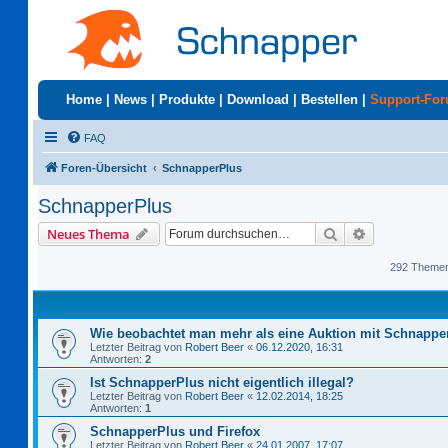
Home
|
News
|
Produkte
|
Download
|
Bestellen
|
Support-Fo
FAQ
Foren-Übersicht
SchnapperPlus
SchnapperPlus
Suche
Erweiterte S
Neues Thema
292 Theme
Wie beobachtet man mehr als eine Auktion mit Schnappe
Letzter Beitrag von
Robert Beer
«
06.12.2020, 16:31
Antworten:
2
Ist SchnapperPlus nicht eigentlich illegal?
Letzter Beitrag von
Robert Beer
«
12.02.2014, 18:25
Antworten:
1
SchnapperPlus und Firefox
Letzter Beitrag von
Robert Beer
«
24.01.2007, 17:07