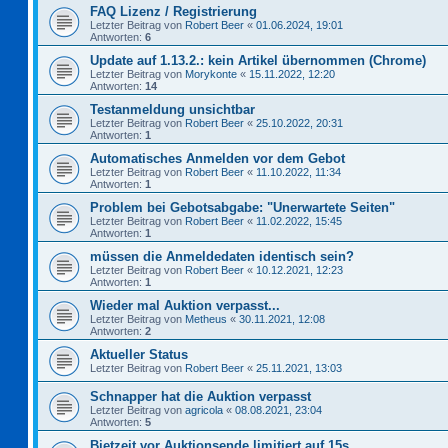
FAQ Lizenz / Registrierung
Letzter Beitrag von
Robert Beer
«
01.06.2024, 19:01
Antworten:
6
Update auf 1.13.2.: kein Artikel übernommen (Chrome)
Letzter Beitrag von
Morykonte
«
15.11.2022, 12:20
Antworten:
14
Testanmeldung unsichtbar
Letzter Beitrag von
Robert Beer
«
25.10.2022, 20:31
Antworten:
1
Automatisches Anmelden vor dem Gebot
Letzter Beitrag von
Robert Beer
«
11.10.2022, 11:34
Antworten:
1
Problem bei Gebotsabgabe: "Unerwartete Seiten"
Letzter Beitrag von
Robert Beer
«
11.02.2022, 15:45
Antworten:
1
müssen die Anmeldedaten identisch sein?
Letzter Beitrag von
Robert Beer
«
10.12.2021, 12:23
Antworten:
1
Wieder mal Auktion verpasst...
Letzter Beitrag von
Metheus
«
30.11.2021, 12:08
Antworten:
2
Aktueller Status
Letzter Beitrag von
Robert Beer
«
25.11.2021, 13:03
Schnapper hat die Auktion verpasst
Letzter Beitrag von
agricola
«
08.08.2021, 23:04
Antworten:
5
Bietzeit vor Auktionsende limitiert auf 15s