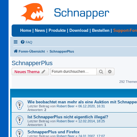
Home
|
News
|
Produkte
|
Download
|
Bestellen
|
Support-Fo
FAQ
Foren-Übersicht
SchnapperPlus
SchnapperPlus
Suche
Erweiterte S
Neues Thema
292 Theme
Wie beobachtet man mehr als eine Auktion mit Schnappe
Letzter Beitrag von
Robert Beer
«
06.12.2020, 16:31
Antworten:
2
Ist SchnapperPlus nicht eigentlich illegal?
Letzter Beitrag von
Robert Beer
«
12.02.2014, 18:25
Antworten:
1
SchnapperPlus und Firefox
Letzter Beitrag von
Robert Beer
«
24.01.2007, 17:07