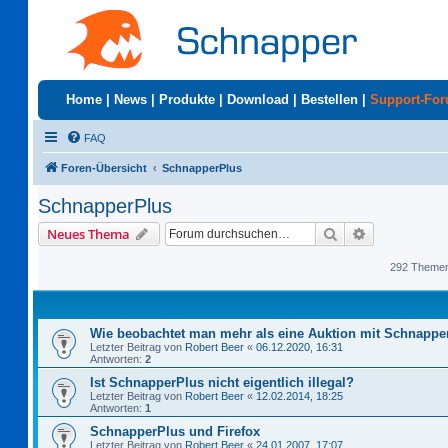
Home
|
News
|
Produkte
|
Download
|
Bestellen
|
Support-Fo
FAQ
Foren-Übersicht
SchnapperPlus
SchnapperPlus
Suche
Erweiterte S
Neues Thema
292 Theme
Wie beobachtet man mehr als eine Auktion mit Schnappe
Letzter Beitrag von
Robert Beer
«
06.12.2020, 16:31
Antworten:
2
Ist SchnapperPlus nicht eigentlich illegal?
Letzter Beitrag von
Robert Beer
«
12.02.2014, 18:25
Antworten:
1
SchnapperPlus und Firefox
Letzter Beitrag von
Robert Beer
«
24.01.2007, 17:07