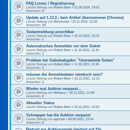
FAQ Lizenz / Registrierung
Letzter Beitrag von
Robert Beer
«
01.06.2024, 19:01
Antworten:
6
Update auf 1.13.2.: kein Artikel übernommen (Chrome)
Letzter Beitrag von
Morykonte
«
15.11.2022, 12:20
Antworten:
14
Testanmeldung unsichtbar
Letzter Beitrag von
Robert Beer
«
25.10.2022, 20:31
Antworten:
1
Automatisches Anmelden vor dem Gebot
Letzter Beitrag von
Robert Beer
«
11.10.2022, 11:34
Antworten:
1
Problem bei Gebotsabgabe: "Unerwartete Seiten"
Letzter Beitrag von
Robert Beer
«
11.02.2022, 15:45
Antworten:
1
müssen die Anmeldedaten identisch sein?
Letzter Beitrag von
Robert Beer
«
10.12.2021, 12:23
Antworten:
1
Wieder mal Auktion verpasst...
Letzter Beitrag von
Metheus
«
30.11.2021, 12:08
Antworten:
2
Aktueller Status
Letzter Beitrag von
Robert Beer
«
25.11.2021, 13:03
Schnapper hat die Auktion verpasst
Letzter Beitrag von
agricola
«
08.08.2021, 23:04
Antworten:
5
Bietzeit vor Auktionsende limitiert auf 15s