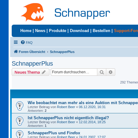
Home
|
News
|
Produkte
|
Download
|
Bestellen
|
Support-Fo
FAQ
Foren-Übersicht
SchnapperPlus
SchnapperPlus
Suche
Erweiterte S
Neues Thema
292 Theme
Wie beobachtet man mehr als eine Auktion mit Schnappe
Letzter Beitrag von
Robert Beer
«
06.12.2020, 16:31
Antworten:
2
Ist SchnapperPlus nicht eigentlich illegal?
Letzter Beitrag von
Robert Beer
«
12.02.2014, 18:25
Antworten:
1
SchnapperPlus und Firefox
Letzter Beitrag von
Robert Beer
«
24.01.2007, 17:07