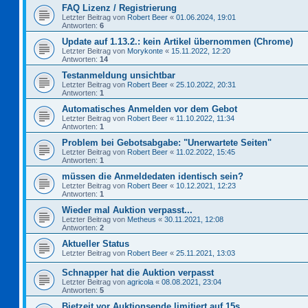
FAQ Lizenz / Registrierung
Letzter Beitrag von
Robert Beer
«
01.06.2024, 19:01
Antworten:
6
Update auf 1.13.2.: kein Artikel übernommen (Chrome)
Letzter Beitrag von
Morykonte
«
15.11.2022, 12:20
Antworten:
14
Testanmeldung unsichtbar
Letzter Beitrag von
Robert Beer
«
25.10.2022, 20:31
Antworten:
1
Automatisches Anmelden vor dem Gebot
Letzter Beitrag von
Robert Beer
«
11.10.2022, 11:34
Antworten:
1
Problem bei Gebotsabgabe: "Unerwartete Seiten"
Letzter Beitrag von
Robert Beer
«
11.02.2022, 15:45
Antworten:
1
müssen die Anmeldedaten identisch sein?
Letzter Beitrag von
Robert Beer
«
10.12.2021, 12:23
Antworten:
1
Wieder mal Auktion verpasst...
Letzter Beitrag von
Metheus
«
30.11.2021, 12:08
Antworten:
2
Aktueller Status
Letzter Beitrag von
Robert Beer
«
25.11.2021, 13:03
Schnapper hat die Auktion verpasst
Letzter Beitrag von
agricola
«
08.08.2021, 23:04
Antworten:
5
Bietzeit vor Auktionsende limitiert auf 15s