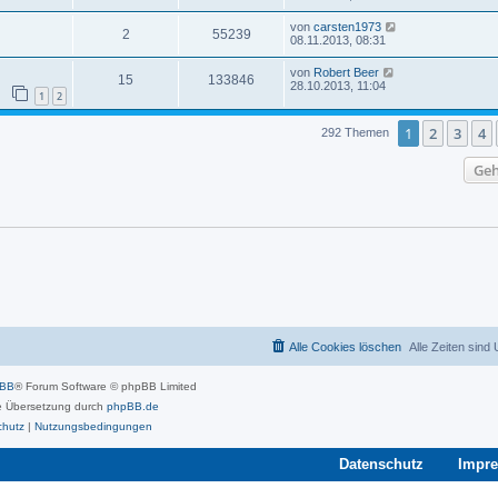
von
carsten1973
2
55239
08.11.2013, 08:31
von
Robert Beer
15
133846
28.10.2013, 11:04
1
2
1
2
3
4
292 Themen
Geh
Alle Cookies löschen
Alle Zeiten sind
pBB
® Forum Software © phpBB Limited
 Übersetzung durch
phpBB.de
chutz
|
Nutzungsbedingungen
Datenschutz
Impr