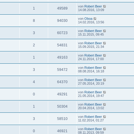
von
Robert Beer
1
49589
14.08.2016, 13:09
von
Oboa
8
94030
14.02.2016, 13:56
von
Robert Beer
3
60723
15.11.2015, 09:45
von
Robert Beer
2
54831
15.09.2015, 21:34
von
Robert Beer
1
49163
24.11.2014, 17:00
von
Robert Beer
3
59472
08.08.2014, 16:18
von
Robert Beer
4
64370
27.05.2014, 20:19
von
Robert Beer
0
49291
21.05.2014, 19:47
von
Robert Beer
1
50304
20.04.2014, 13:02
von
Robert Beer
3
58510
11.02.2014, 01:27
von
Robert Beer
0
46921
08.11.2013, 09:59