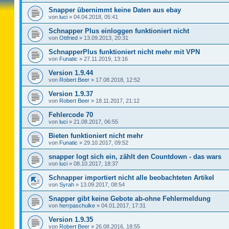
Snapper übernimmt keine Daten aus ebay
von
luci
»
04.04.2018, 05:41
Schnapper Plus einloggen funktioniert nicht
von
Ottfried
»
13.09.2013, 20:31
SchnapperPlus funktioniert nicht mehr mit VPN
von
Funatic
»
27.11.2019, 13:16
Version 1.9.44
von
Robert Beer
»
17.08.2018, 12:52
Version 1.9.37
von
Robert Beer
»
18.11.2017, 21:12
Fehlercode 70
von
luci
»
21.08.2017, 06:55
Bieten funktioniert nicht mehr
von
Funatic
»
29.10.2017, 09:52
snapper logt sich ein, zählt den Countdown - das wars
von
luci
»
08.10.2017, 18:37
Schnapper importiert nicht alle beobachteten Artikel
von
Syrah
»
13.09.2017, 08:54
Snapper gibt keine Gebote ab-ohne Fehlermeldung
von
herrpaschulke
»
04.01.2017, 17:31
Version 1.9.35
von
Robert Beer
»
26.08.2016, 18:55