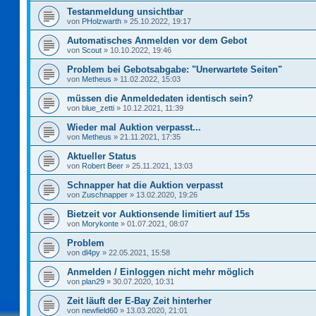
Testanmeldung unsichtbar
von
PHolzwarth
»
25.10.2022, 19:17
Automatisches Anmelden vor dem Gebot
von
Scout
»
10.10.2022, 19:46
Problem bei Gebotsabgabe: "Unerwartete Seiten"
von
Metheus
»
11.02.2022, 15:03
müssen die Anmeldedaten identisch sein?
von
blue_zetti
»
10.12.2021, 11:39
Wieder mal Auktion verpasst...
von
Metheus
»
21.11.2021, 17:35
Aktueller Status
von
Robert Beer
»
25.11.2021, 13:03
Schnapper hat die Auktion verpasst
von
Zuschnapper
»
13.02.2020, 19:26
Bietzeit vor Auktionsende limitiert auf 15s
von
Morykonte
»
01.07.2021, 08:07
Problem
von
dl4py
»
22.05.2021, 15:58
Anmelden / Einloggen nicht mehr möglich
von
plan29
»
30.07.2020, 10:31
Zeit läuft der E-Bay Zeit hinterher
von
newfield60
»
13.03.2020, 21:01