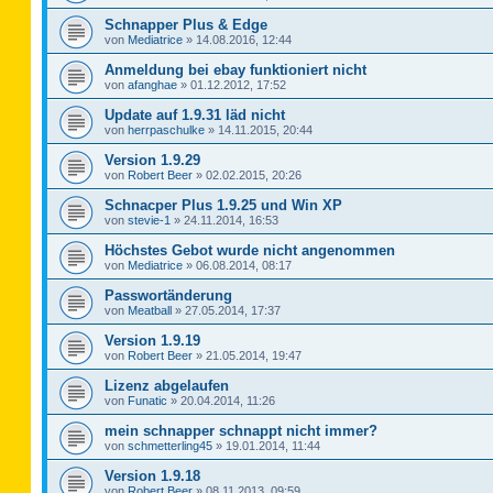
Schnapper Plus & Edge
von
Mediatrice
»
14.08.2016, 12:44
Anmeldung bei ebay funktioniert nicht
von
afanghae
»
01.12.2012, 17:52
Update auf 1.9.31 läd nicht
von
herrpaschulke
»
14.11.2015, 20:44
Version 1.9.29
von
Robert Beer
»
02.02.2015, 20:26
Schnacper Plus 1.9.25 und Win XP
von
stevie-1
»
24.11.2014, 16:53
Höchstes Gebot wurde nicht angenommen
von
Mediatrice
»
06.08.2014, 08:17
Passwortänderung
von
Meatball
»
27.05.2014, 17:37
Version 1.9.19
von
Robert Beer
»
21.05.2014, 19:47
Lizenz abgelaufen
von
Funatic
»
20.04.2014, 11:26
mein schnapper schnappt nicht immer?
von
schmetterling45
»
19.01.2014, 11:44
Version 1.9.18
von
Robert Beer
»
08.11.2013, 09:59