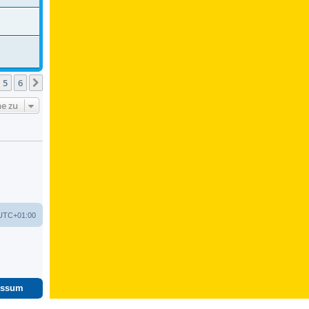
5
6
Nächste
e zu
UTC+01:00
essum