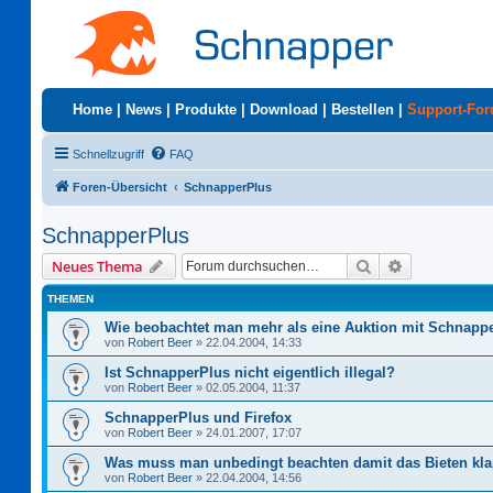
Home
|
News
|
Produkte
|
Download
|
Bestellen
|
Support-Fo
Schnellzugriff
FAQ
Foren-Übersicht
SchnapperPlus
SchnapperPlus
Suche
Erweiterte S
Neues Thema
THEMEN
Wie beobachtet man mehr als eine Auktion mit Schnapp
von
Robert Beer
»
22.04.2004, 14:33
Ist SchnapperPlus nicht eigentlich illegal?
von
Robert Beer
»
02.05.2004, 11:37
SchnapperPlus und Firefox
von
Robert Beer
»
24.01.2007, 17:07
Was muss man unbedingt beachten damit das Bieten kla
von
Robert Beer
»
22.04.2004, 14:56