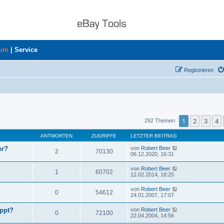
rum
|
Service
Registrieren
uche
1
2
3
4
292 Themen
ANTWORTEN
ZUGRIFFE
LETZTER BEITRAG
er?
von
Robert Beer
2
70130
06.12.2020, 16:31
von
Robert Beer
1
60702
12.02.2014, 18:25
von
Robert Beer
0
54612
24.01.2007, 17:07
ppt?
von
Robert Beer
0
72100
22.04.2004, 14:56