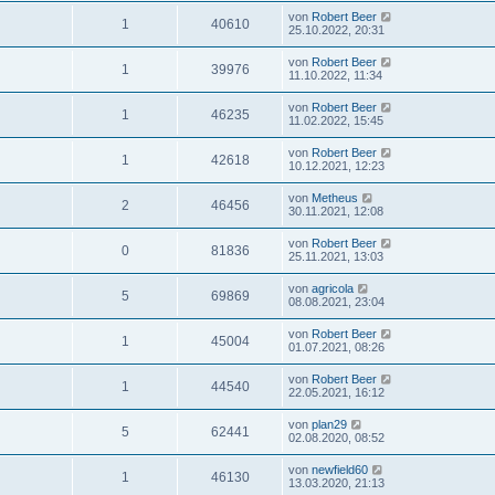
von
Robert Beer
1
40610
25.10.2022, 20:31
von
Robert Beer
1
39976
11.10.2022, 11:34
von
Robert Beer
1
46235
11.02.2022, 15:45
von
Robert Beer
1
42618
10.12.2021, 12:23
von
Metheus
2
46456
30.11.2021, 12:08
von
Robert Beer
0
81836
25.11.2021, 13:03
von
agricola
5
69869
08.08.2021, 23:04
von
Robert Beer
1
45004
01.07.2021, 08:26
von
Robert Beer
1
44540
22.05.2021, 16:12
von
plan29
5
62441
02.08.2020, 08:52
von
newfield60
1
46130
13.03.2020, 21:13