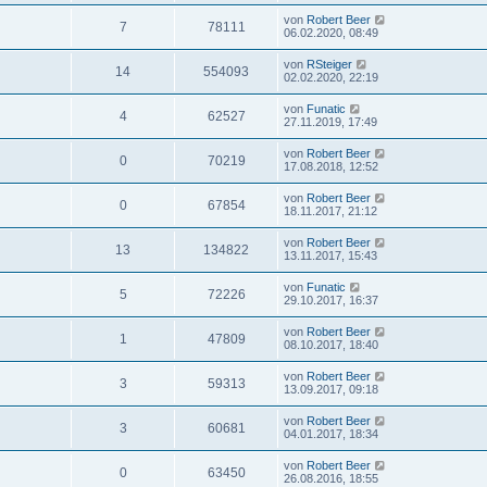
von
Robert Beer
7
78111
06.02.2020, 08:49
von
RSteiger
14
554093
02.02.2020, 22:19
von
Funatic
4
62527
27.11.2019, 17:49
von
Robert Beer
0
70219
17.08.2018, 12:52
von
Robert Beer
0
67854
18.11.2017, 21:12
von
Robert Beer
13
134822
13.11.2017, 15:43
von
Funatic
5
72226
29.10.2017, 16:37
von
Robert Beer
1
47809
08.10.2017, 18:40
von
Robert Beer
3
59313
13.09.2017, 09:18
von
Robert Beer
3
60681
04.01.2017, 18:34
von
Robert Beer
0
63450
26.08.2016, 18:55