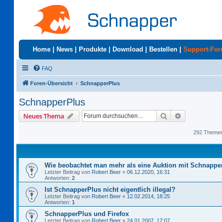
Home
|
News
|
Produkte
|
Download
|
Bestellen
|
Support-Fo
FAQ
Foren-Übersicht
SchnapperPlus
SchnapperPlus
Suche
Erweiterte S
Neues Thema
292 Theme
Wie beobachtet man mehr als eine Auktion mit Schnappe
Letzter Beitrag von
Robert Beer
«
06.12.2020, 16:31
Antworten:
2
Ist SchnapperPlus nicht eigentlich illegal?
Letzter Beitrag von
Robert Beer
«
12.02.2014, 18:25
Antworten:
1
SchnapperPlus und Firefox
Letzter Beitrag von
Robert Beer
«
24.01.2007, 17:07