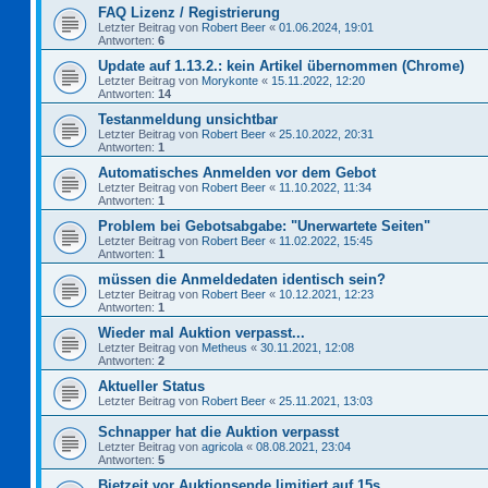
FAQ Lizenz / Registrierung
Letzter Beitrag von
Robert Beer
«
01.06.2024, 19:01
Antworten:
6
Update auf 1.13.2.: kein Artikel übernommen (Chrome)
Letzter Beitrag von
Morykonte
«
15.11.2022, 12:20
Antworten:
14
Testanmeldung unsichtbar
Letzter Beitrag von
Robert Beer
«
25.10.2022, 20:31
Antworten:
1
Automatisches Anmelden vor dem Gebot
Letzter Beitrag von
Robert Beer
«
11.10.2022, 11:34
Antworten:
1
Problem bei Gebotsabgabe: "Unerwartete Seiten"
Letzter Beitrag von
Robert Beer
«
11.02.2022, 15:45
Antworten:
1
müssen die Anmeldedaten identisch sein?
Letzter Beitrag von
Robert Beer
«
10.12.2021, 12:23
Antworten:
1
Wieder mal Auktion verpasst...
Letzter Beitrag von
Metheus
«
30.11.2021, 12:08
Antworten:
2
Aktueller Status
Letzter Beitrag von
Robert Beer
«
25.11.2021, 13:03
Schnapper hat die Auktion verpasst
Letzter Beitrag von
agricola
«
08.08.2021, 23:04
Antworten:
5
Bietzeit vor Auktionsende limitiert auf 15s