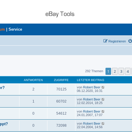
rum
|
Service
Registrieren
uche
1
2
3
4
292 Themen
ANTWORTEN
ZUGRIFFE
LETZTER BEITRAG
er?
von
Robert Beer
2
70125
06.12.2020, 16:31
von
Robert Beer
1
60702
12.02.2014, 18:25
von
Robert Beer
0
54612
24.01.2007, 17:07
ppt?
von
Robert Beer
0
72098
22.04.2004, 14:56