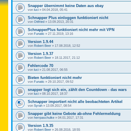
Snapper übernimmt keine Daten aus ebay
von
luci
»
04.04.2018, 05:41
Schnapper Plus einloggen funktioniert nicht
von
Ottfried
»
13.09.2013, 20:31
SchnapperPlus funktioniert nicht mehr mit VPN
von
Funatic
»
27.11.2019, 13:16
Version 1.9.44
von
Robert Beer
»
17.08.2018, 12:52
Version 1.9.37
von
Robert Beer
»
18.11.2017, 21:12
Fehlercode 70
von
luci
»
21.08.2017, 06:55
Bieten funktioniert nicht mehr
von
Funatic
»
29.10.2017, 09:52
snapper logt sich ein, zählt den Countdown - das wars
von
luci
»
08.10.2017, 18:37
Schnapper importiert nicht alle beobachteten Artikel
von
Syrah
»
13.09.2017, 08:54
Snapper gibt keine Gebote ab-ohne Fehlermeldung
von
herrpaschulke
»
04.01.2017, 17:31
Version 1.9.35
von
Robert Beer
»
26.08.2016, 18:55