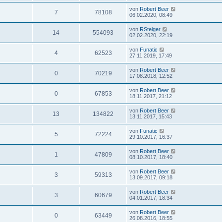
von
Robert Beer
7
78108
06.02.2020, 08:49
von
RSteiger
14
554093
02.02.2020, 22:19
von
Funatic
4
62523
27.11.2019, 17:49
von
Robert Beer
0
70219
17.08.2018, 12:52
von
Robert Beer
0
67853
18.11.2017, 21:12
von
Robert Beer
13
134822
13.11.2017, 15:43
von
Funatic
5
72224
29.10.2017, 16:37
von
Robert Beer
1
47809
08.10.2017, 18:40
von
Robert Beer
3
59313
13.09.2017, 09:18
von
Robert Beer
3
60679
04.01.2017, 18:34
von
Robert Beer
0
63449
26.08.2016, 18:55