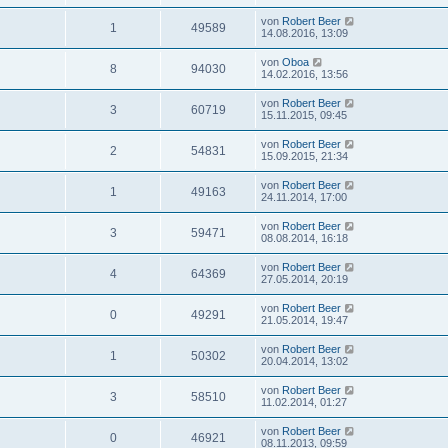
von
Robert Beer
1
49589
14.08.2016, 13:09
von
Oboa
8
94030
14.02.2016, 13:56
von
Robert Beer
3
60719
15.11.2015, 09:45
von
Robert Beer
2
54831
15.09.2015, 21:34
von
Robert Beer
1
49163
24.11.2014, 17:00
von
Robert Beer
3
59471
08.08.2014, 16:18
von
Robert Beer
4
64369
27.05.2014, 20:19
von
Robert Beer
0
49291
21.05.2014, 19:47
von
Robert Beer
1
50302
20.04.2014, 13:02
von
Robert Beer
3
58510
11.02.2014, 01:27
von
Robert Beer
0
46921
08.11.2013, 09:59