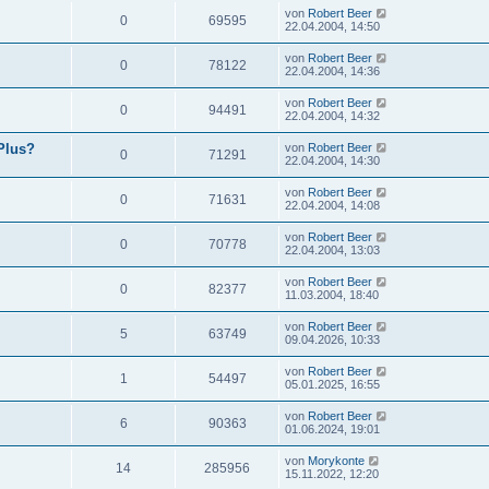
von
Robert Beer
0
69595
22.04.2004, 14:50
von
Robert Beer
0
78122
22.04.2004, 14:36
von
Robert Beer
0
94491
22.04.2004, 14:32
Plus?
von
Robert Beer
0
71291
22.04.2004, 14:30
von
Robert Beer
0
71631
22.04.2004, 14:08
von
Robert Beer
0
70778
22.04.2004, 13:03
von
Robert Beer
0
82377
11.03.2004, 18:40
von
Robert Beer
5
63749
09.04.2026, 10:33
von
Robert Beer
1
54497
05.01.2025, 16:55
von
Robert Beer
6
90363
01.06.2024, 19:01
von
Morykonte
14
285956
15.11.2022, 12:20