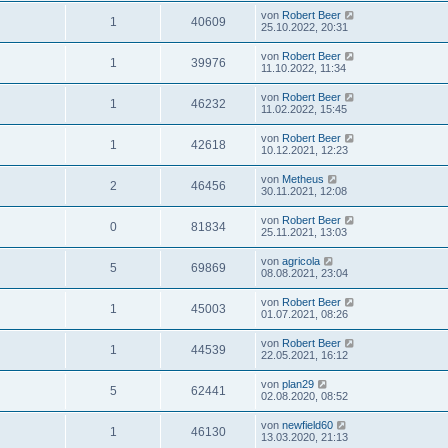
von
Robert Beer
1
40609
25.10.2022, 20:31
von
Robert Beer
1
39976
11.10.2022, 11:34
von
Robert Beer
1
46232
11.02.2022, 15:45
von
Robert Beer
1
42618
10.12.2021, 12:23
von
Metheus
2
46456
30.11.2021, 12:08
von
Robert Beer
0
81834
25.11.2021, 13:03
von
agricola
5
69869
08.08.2021, 23:04
von
Robert Beer
1
45003
01.07.2021, 08:26
von
Robert Beer
1
44539
22.05.2021, 16:12
von
plan29
5
62441
02.08.2020, 08:52
von
newfield60
1
46130
13.03.2020, 21:13