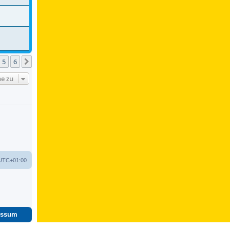
5
6
Nächste
e zu
UTC+01:00
essum