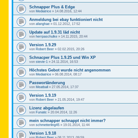
Schnapper Plus & Edge
von
Mediatrice
»
14.08.2016, 12:44
Anmeldung bei ebay funktioniert nicht
von
afanghae
»
01.12.2012, 17:52
Update auf 1.9.31 läd nicht
von
herrpaschulke
»
14.11.2015, 20:44
Version 1.9.29
von
Robert Beer
»
02.02.2015, 20:26
Schnacper Plus 1.9.25 und Win XP
von
stevie-1
»
24.11.2014, 16:53
Höchstes Gebot wurde nicht angenommen
von
Mediatrice
»
06.08.2014, 08:17
Passwortänderung
von
Meatball
»
27.05.2014, 17:37
Version 1.9.19
von
Robert Beer
»
21.05.2014, 19:47
Lizenz abgelaufen
von
Funatic
»
20.04.2014, 11:26
mein schnapper schnappt nicht immer?
von
schmetterling45
»
19.01.2014, 11:44
Version 1.9.18
von
Robert Beer
»
08.11.2013, 09:59