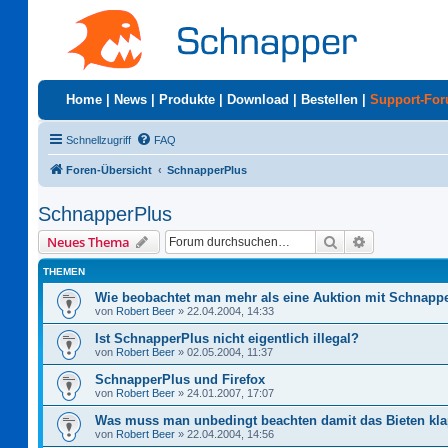
Home
|
News
|
Produkte
|
Download
|
Bestellen
|
Support-Fo
Schnellzugriff
FAQ
Foren-Übersicht
SchnapperPlus
SchnapperPlus
Suche
Erweiterte S
Neues Thema
THEMEN
Wie beobachtet man mehr als eine Auktion mit Schnapp
von
Robert Beer
»
22.04.2004, 14:33
Ist SchnapperPlus nicht eigentlich illegal?
von
Robert Beer
»
02.05.2004, 11:37
SchnapperPlus und Firefox
von
Robert Beer
»
24.01.2007, 17:07
Was muss man unbedingt beachten damit das Bieten kla
von
Robert Beer
»
22.04.2004, 14:56