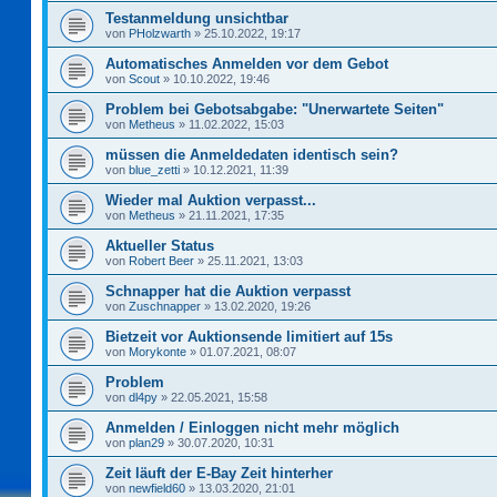
Testanmeldung unsichtbar
von
PHolzwarth
»
25.10.2022, 19:17
Automatisches Anmelden vor dem Gebot
von
Scout
»
10.10.2022, 19:46
Problem bei Gebotsabgabe: "Unerwartete Seiten"
von
Metheus
»
11.02.2022, 15:03
müssen die Anmeldedaten identisch sein?
von
blue_zetti
»
10.12.2021, 11:39
Wieder mal Auktion verpasst...
von
Metheus
»
21.11.2021, 17:35
Aktueller Status
von
Robert Beer
»
25.11.2021, 13:03
Schnapper hat die Auktion verpasst
von
Zuschnapper
»
13.02.2020, 19:26
Bietzeit vor Auktionsende limitiert auf 15s
von
Morykonte
»
01.07.2021, 08:07
Problem
von
dl4py
»
22.05.2021, 15:58
Anmelden / Einloggen nicht mehr möglich
von
plan29
»
30.07.2020, 10:31
Zeit läuft der E-Bay Zeit hinterher
von
newfield60
»
13.03.2020, 21:01