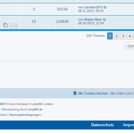
von
carsten1973
2
55239
08.11.2013, 08:31
von
Robert Beer
15
133838
28.10.2013, 11:04
1
2
1
2
3
4
292 Themen
Geh
Alle Cookies löschen
Alle Zeiten sind
pBB
® Forum Software © phpBB Limited
 Übersetzung durch
phpBB.de
chutz
|
Nutzungsbedingungen
Datenschutz
Impr