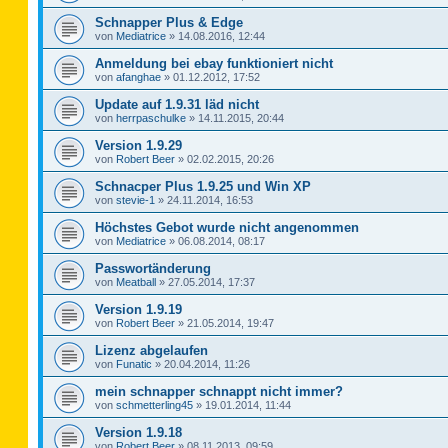
Schnapper Plus & Edge
von
Mediatrice
»
14.08.2016, 12:44
Anmeldung bei ebay funktioniert nicht
von
afanghae
»
01.12.2012, 17:52
Update auf 1.9.31 läd nicht
von
herrpaschulke
»
14.11.2015, 20:44
Version 1.9.29
von
Robert Beer
»
02.02.2015, 20:26
Schnacper Plus 1.9.25 und Win XP
von
stevie-1
»
24.11.2014, 16:53
Höchstes Gebot wurde nicht angenommen
von
Mediatrice
»
06.08.2014, 08:17
Passwortänderung
von
Meatball
»
27.05.2014, 17:37
Version 1.9.19
von
Robert Beer
»
21.05.2014, 19:47
Lizenz abgelaufen
von
Funatic
»
20.04.2014, 11:26
mein schnapper schnappt nicht immer?
von
schmetterling45
»
19.01.2014, 11:44
Version 1.9.18
von
Robert Beer
»
08.11.2013, 09:59