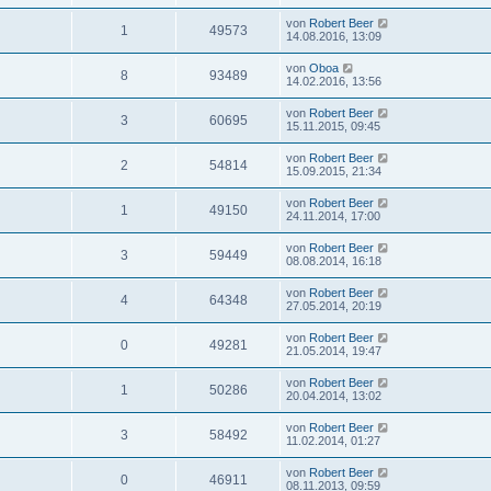
von
Robert Beer
1
49573
14.08.2016, 13:09
von
Oboa
8
93489
14.02.2016, 13:56
von
Robert Beer
3
60695
15.11.2015, 09:45
von
Robert Beer
2
54814
15.09.2015, 21:34
von
Robert Beer
1
49150
24.11.2014, 17:00
von
Robert Beer
3
59449
08.08.2014, 16:18
von
Robert Beer
4
64348
27.05.2014, 20:19
von
Robert Beer
0
49281
21.05.2014, 19:47
von
Robert Beer
1
50286
20.04.2014, 13:02
von
Robert Beer
3
58492
11.02.2014, 01:27
von
Robert Beer
0
46911
08.11.2013, 09:59