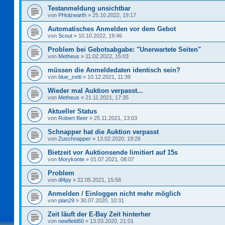
Testanmeldung unsichtbar
von
PHolzwarth
»
25.10.2022, 19:17
Automatisches Anmelden vor dem Gebot
von
Scout
»
10.10.2022, 19:46
Problem bei Gebotsabgabe: "Unerwartete Seiten"
von
Metheus
»
11.02.2022, 15:03
müssen die Anmeldedaten identisch sein?
von
blue_zetti
»
10.12.2021, 11:39
Wieder mal Auktion verpasst...
von
Metheus
»
21.11.2021, 17:35
Aktueller Status
von
Robert Beer
»
25.11.2021, 13:03
Schnapper hat die Auktion verpasst
von
Zuschnapper
»
13.02.2020, 19:26
Bietzeit vor Auktionsende limitiert auf 15s
von
Morykonte
»
01.07.2021, 08:07
Problem
von
dl4py
»
22.05.2021, 15:58
Anmelden / Einloggen nicht mehr möglich
von
plan29
»
30.07.2020, 10:31
Zeit läuft der E-Bay Zeit hinterher
von
newfield60
»
13.03.2020, 21:01