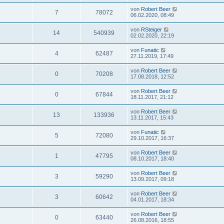
von
Robert Beer
7
78072
06.02.2020, 08:49
von
RSteiger
14
540939
02.02.2020, 22:19
von
Funatic
4
62487
27.11.2019, 17:49
von
Robert Beer
0
70208
17.08.2018, 12:52
von
Robert Beer
0
67844
18.11.2017, 21:12
von
Robert Beer
13
133936
13.11.2017, 15:43
von
Funatic
5
72080
29.10.2017, 16:37
von
Robert Beer
1
47795
08.10.2017, 18:40
von
Robert Beer
3
59290
13.09.2017, 09:18
von
Robert Beer
3
60642
04.01.2017, 18:34
von
Robert Beer
0
63440
26.08.2016, 18:55