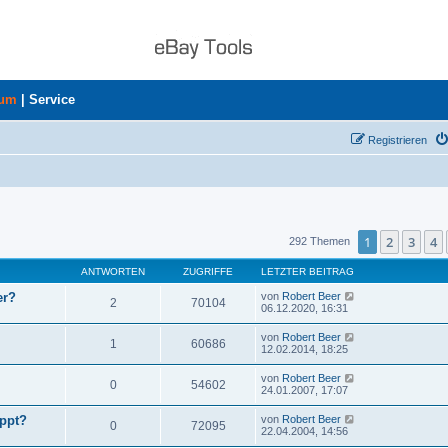
rum
|
Service
Registrieren
uche
1
2
3
4
292 Themen
ANTWORTEN
ZUGRIFFE
LETZTER BEITRAG
er?
von
Robert Beer
2
70104
06.12.2020, 16:31
von
Robert Beer
1
60686
12.02.2014, 18:25
von
Robert Beer
0
54602
24.01.2007, 17:07
ppt?
von
Robert Beer
0
72095
22.04.2004, 14:56