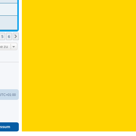
5
6
Nächste
e zu
UTC+01:00
essum