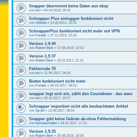
Snapper übernimmt keine Daten aus ebay
von
luci
»
04.04.2018, 05:41
Schnapper Plus einloggen funktioniert nicht
von
Ottfried
»
13.09.2013, 20:31
SchnapperPlus funktioniert nicht mehr mit VPN
von
Funatic
»
27.11.2019, 13:16
Version 1.9.44
von
Robert Beer
»
17.08.2018, 12:52
Version 1.9.37
von
Robert Beer
»
18.11.2017, 21:12
Fehlercode 70
von
luci
»
21.08.2017, 06:55
Bieten funktioniert nicht mehr
von
Funatic
»
29.10.2017, 09:52
snapper logt sich ein, zählt den Countdown - das wars
von
luci
»
08.10.2017, 18:37
Schnapper importiert nicht alle beobachteten Artikel
von
Syrah
»
13.09.2017, 08:54
Snapper gibt keine Gebote ab-ohne Fehlermeldung
von
herrpaschulke
»
04.01.2017, 17:31
Version 1.9.35
von
Robert Beer
»
26.08.2016, 18:55