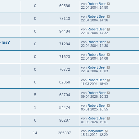
von
Robert Beer
0
69586
22.04.2004, 14:50
von
Robert Beer
0
78113
22.04.2004, 14:36
von
Robert Beer
0
94484
22.04.2004, 14:32
Plus?
von
Robert Beer
0
71284
22.04.2004, 14:30
von
Robert Beer
0
71623
22.04.2004, 14:08
von
Robert Beer
0
70772
22.04.2004, 13:03
von
Robert Beer
0
82360
11.03.2004, 18:40
von
Robert Beer
5
63704
09.04.2026, 10:33
von
Robert Beer
1
54474
05.01.2025, 16:55
von
Robert Beer
6
90287
01.06.2024, 19:01
von
Morykonte
14
285887
15.11.2022, 12:20