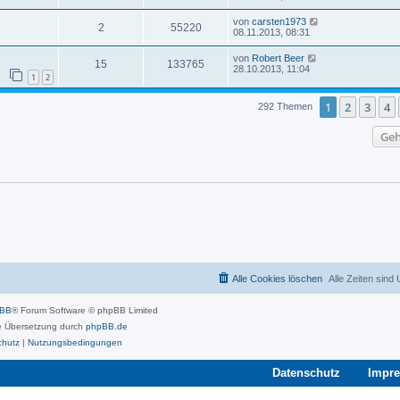
von
carsten1973
2
55220
08.11.2013, 08:31
von
Robert Beer
15
133765
28.10.2013, 11:04
1
2
1
2
3
4
292 Themen
Geh
Alle Cookies löschen
Alle Zeiten sind
pBB
® Forum Software © phpBB Limited
 Übersetzung durch
phpBB.de
chutz
|
Nutzungsbedingungen
Datenschutz
Impr