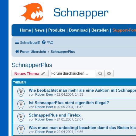
Home
|
News
|
Produkte
|
Download
|
Bestellen
|
Support-Fo
Schnellzugriff
FAQ
Foren-Übersicht
SchnapperPlus
SchnapperPlus
Suche
Erweiterte S
Neues Thema
THEMEN
Wie beobachtet man mehr als eine Auktion mit Schnapp
von
Robert Beer
»
22.04.2004, 14:33
Ist SchnapperPlus nicht eigentlich illegal?
von
Robert Beer
»
02.05.2004, 11:37
SchnapperPlus und Firefox
von
Robert Beer
»
24.01.2007, 17:07
Was muss man unbedingt beachten damit das Bieten kla
von
Robert Beer
»
22.04.2004, 14:56