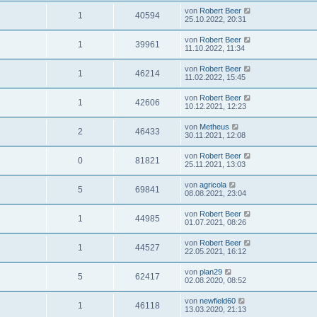
von
Robert Beer
1
40594
25.10.2022, 20:31
von
Robert Beer
1
39961
11.10.2022, 11:34
von
Robert Beer
1
46214
11.02.2022, 15:45
von
Robert Beer
1
42606
10.12.2021, 12:23
von
Metheus
2
46433
30.11.2021, 12:08
von
Robert Beer
0
81821
25.11.2021, 13:03
von
agricola
5
69841
08.08.2021, 23:04
von
Robert Beer
1
44985
01.07.2021, 08:26
von
Robert Beer
1
44527
22.05.2021, 16:12
von
plan29
5
62417
02.08.2020, 08:52
von
newfield60
1
46118
13.03.2020, 21:13