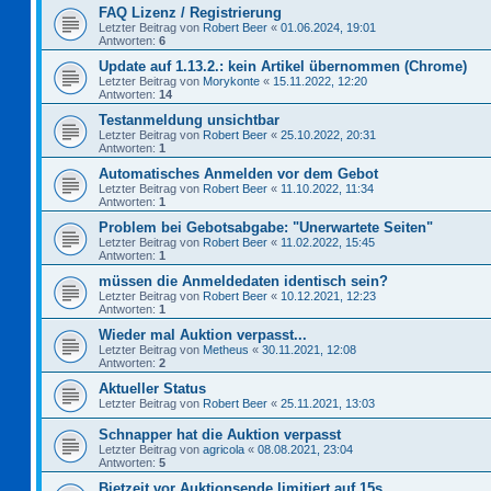
FAQ Lizenz / Registrierung
Letzter Beitrag von
Robert Beer
«
01.06.2024, 19:01
Antworten:
6
Update auf 1.13.2.: kein Artikel übernommen (Chrome)
Letzter Beitrag von
Morykonte
«
15.11.2022, 12:20
Antworten:
14
Testanmeldung unsichtbar
Letzter Beitrag von
Robert Beer
«
25.10.2022, 20:31
Antworten:
1
Automatisches Anmelden vor dem Gebot
Letzter Beitrag von
Robert Beer
«
11.10.2022, 11:34
Antworten:
1
Problem bei Gebotsabgabe: "Unerwartete Seiten"
Letzter Beitrag von
Robert Beer
«
11.02.2022, 15:45
Antworten:
1
müssen die Anmeldedaten identisch sein?
Letzter Beitrag von
Robert Beer
«
10.12.2021, 12:23
Antworten:
1
Wieder mal Auktion verpasst...
Letzter Beitrag von
Metheus
«
30.11.2021, 12:08
Antworten:
2
Aktueller Status
Letzter Beitrag von
Robert Beer
«
25.11.2021, 13:03
Schnapper hat die Auktion verpasst
Letzter Beitrag von
agricola
«
08.08.2021, 23:04
Antworten:
5
Bietzeit vor Auktionsende limitiert auf 15s