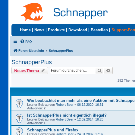
Home
|
News
|
Produkte
|
Download
|
Bestellen
|
Support-Fo
FAQ
Foren-Übersicht
SchnapperPlus
SchnapperPlus
Suche
Erweiterte S
Neues Thema
292 Theme
Wie beobachtet man mehr als eine Auktion mit Schnappe
Letzter Beitrag von
Robert Beer
«
06.12.2020, 16:31
Antworten:
2
Ist SchnapperPlus nicht eigentlich illegal?
Letzter Beitrag von
Robert Beer
«
12.02.2014, 18:25
Antworten:
1
SchnapperPlus und Firefox
Letzter Beitrag von
Robert Beer
«
24.01.2007, 17:07