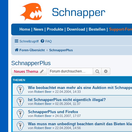
Home
|
News
|
Produkte
|
Download
|
Bestellen
|
Support-Fo
Schnellzugriff
FAQ
Foren-Übersicht
SchnapperPlus
SchnapperPlus
Suche
Erweiterte S
Neues Thema
THEMEN
Wie beobachtet man mehr als eine Auktion mit Schnapp
von
Robert Beer
»
22.04.2004, 14:33
Ist SchnapperPlus nicht eigentlich illegal?
von
Robert Beer
»
02.05.2004, 11:37
SchnapperPlus und Firefox
von
Robert Beer
»
24.01.2007, 17:07
Was muss man unbedingt beachten damit das Bieten kla
von
Robert Beer
»
22.04.2004, 14:56