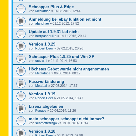
Schnapper Plus & Edge
von
Mediatrice
»
14.08.2016, 12:44
Anmeldung bei ebay funktioniert nicht
von
afanghae
»
01.12.2012, 17:52
Update auf 1.9.31 läd nicht
von
herrpaschulke
»
14.11.2015, 20:44
Version 1.9.29
von
Robert Beer
»
02.02.2015, 20:26
Schnacper Plus 1.9.25 und Win XP
von
stevie-1
»
24.11.2014, 16:53
Höchstes Gebot wurde nicht angenommen
von
Mediatrice
»
06.08.2014, 08:17
Passwortänderung
von
Meatball
»
27.05.2014, 17:37
Version 1.9.19
von
Robert Beer
»
21.05.2014, 19:47
Lizenz abgelaufen
von
Funatic
»
20.04.2014, 11:26
mein schnapper schnappt nicht immer?
von
schmetterling45
»
19.01.2014, 11:44
Version 1.9.18
von
Robert Beer
»
08.11.2013, 09:59