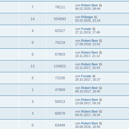
von
Robert Beer
7
78111
06.02.2020, 08:49
von
RSteiger
14
554093
02.02.2020, 22:19
von
Funatic
4
62527
27.11.2019, 17:49
von
Robert Beer
0
70219
17.08.2018, 12:52
von
Robert Beer
0
67853
18.11.2017, 21:12
von
Robert Beer
13
134822
13.11.2017, 15:43
von
Funatic
5
72226
29.10.2017, 16:37
von
Robert Beer
1
47809
08.10.2017, 18:40
von
Robert Beer
3
59313
13.09.2017, 09:18
von
Robert Beer
3
60679
04.01.2017, 18:34
von
Robert Beer
0
63449
26.08.2016, 18:55