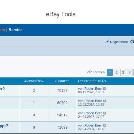
rum
|
Service
Registrieren
uche
1
2
3
4
292 Themen
ANTWORTEN
ZUGRIFFE
LETZTER BEITRAG
er?
von
Robert Beer
2
70127
06.12.2020, 16:31
von
Robert Beer
1
60702
12.02.2014, 18:25
von
Robert Beer
0
54612
24.01.2007, 17:07
ppt?
von
Robert Beer
0
72099
22.04.2004, 14:56