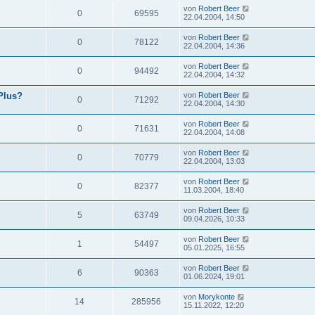
von
Robert Beer
0
69595
22.04.2004, 14:50
von
Robert Beer
0
78122
22.04.2004, 14:36
von
Robert Beer
0
94492
22.04.2004, 14:32
Plus?
von
Robert Beer
0
71292
22.04.2004, 14:30
von
Robert Beer
0
71631
22.04.2004, 14:08
von
Robert Beer
0
70779
22.04.2004, 13:03
von
Robert Beer
0
82377
11.03.2004, 18:40
von
Robert Beer
5
63749
09.04.2026, 10:33
von
Robert Beer
1
54497
05.01.2025, 16:55
von
Robert Beer
6
90363
01.06.2024, 19:01
von
Morykonte
14
285956
15.11.2022, 12:20