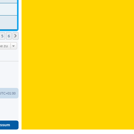
5
6
Nächste
e zu
UTC+01:00
essum