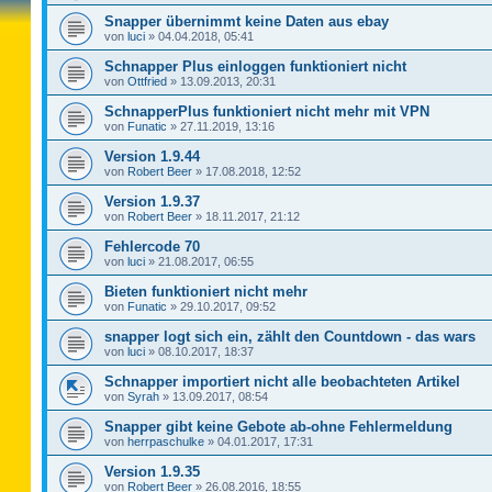
Snapper übernimmt keine Daten aus ebay
von
luci
»
04.04.2018, 05:41
Schnapper Plus einloggen funktioniert nicht
von
Ottfried
»
13.09.2013, 20:31
SchnapperPlus funktioniert nicht mehr mit VPN
von
Funatic
»
27.11.2019, 13:16
Version 1.9.44
von
Robert Beer
»
17.08.2018, 12:52
Version 1.9.37
von
Robert Beer
»
18.11.2017, 21:12
Fehlercode 70
von
luci
»
21.08.2017, 06:55
Bieten funktioniert nicht mehr
von
Funatic
»
29.10.2017, 09:52
snapper logt sich ein, zählt den Countdown - das wars
von
luci
»
08.10.2017, 18:37
Schnapper importiert nicht alle beobachteten Artikel
von
Syrah
»
13.09.2017, 08:54
Snapper gibt keine Gebote ab-ohne Fehlermeldung
von
herrpaschulke
»
04.01.2017, 17:31
Version 1.9.35
von
Robert Beer
»
26.08.2016, 18:55