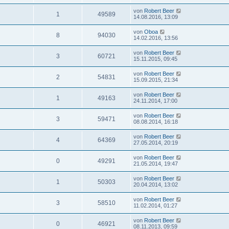
von
Robert Beer
1
49589
14.08.2016, 13:09
von
Oboa
8
94030
14.02.2016, 13:56
von
Robert Beer
3
60721
15.11.2015, 09:45
von
Robert Beer
2
54831
15.09.2015, 21:34
von
Robert Beer
1
49163
24.11.2014, 17:00
von
Robert Beer
3
59471
08.08.2014, 16:18
von
Robert Beer
4
64369
27.05.2014, 20:19
von
Robert Beer
0
49291
21.05.2014, 19:47
von
Robert Beer
1
50303
20.04.2014, 13:02
von
Robert Beer
3
58510
11.02.2014, 01:27
von
Robert Beer
0
46921
08.11.2013, 09:59