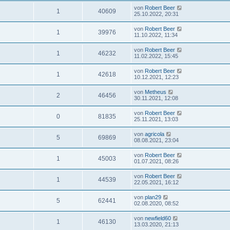
von
Robert Beer
1
40609
25.10.2022, 20:31
von
Robert Beer
1
39976
11.10.2022, 11:34
von
Robert Beer
1
46232
11.02.2022, 15:45
von
Robert Beer
1
42618
10.12.2021, 12:23
von
Metheus
2
46456
30.11.2021, 12:08
von
Robert Beer
0
81835
25.11.2021, 13:03
von
agricola
5
69869
08.08.2021, 23:04
von
Robert Beer
1
45003
01.07.2021, 08:26
von
Robert Beer
1
44539
22.05.2021, 16:12
von
plan29
5
62441
02.08.2020, 08:52
von
newfield60
1
46130
13.03.2020, 21:13