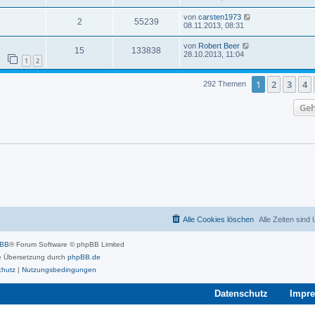
von
carsten1973
2
55239
08.11.2013, 08:31
von
Robert Beer
15
133838
28.10.2013, 11:04
1
2
1
2
3
4
292 Themen
Geh
Alle Cookies löschen
Alle Zeiten sind
pBB
® Forum Software © phpBB Limited
 Übersetzung durch
phpBB.de
chutz
|
Nutzungsbedingungen
Datenschutz
Impr