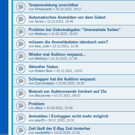
Testanmeldung unsichtbar
von
PHolzwarth
»
25.10.2022, 19:17
Automatisches Anmelden vor dem Gebot
von
Scout
»
10.10.2022, 19:46
Problem bei Gebotsabgabe: "Unerwartete Seiten"
von
Metheus
»
11.02.2022, 15:03
müssen die Anmeldedaten identisch sein?
von
blue_zetti
»
10.12.2021, 11:39
Wieder mal Auktion verpasst...
von
Metheus
»
21.11.2021, 17:35
Aktueller Status
von
Robert Beer
»
25.11.2021, 13:03
Schnapper hat die Auktion verpasst
von
Zuschnapper
»
13.02.2020, 19:26
Bietzeit vor Auktionsende limitiert auf 15s
von
Morykonte
»
01.07.2021, 08:07
Problem
von
dl4py
»
22.05.2021, 15:58
Anmelden / Einloggen nicht mehr möglich
von
plan29
»
30.07.2020, 10:31
Zeit läuft der E-Bay Zeit hinterher
von
newfield60
»
13.03.2020, 21:01