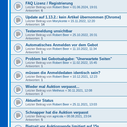
FAQ Lizenz / Registrierung
Letzter Beitrag von
Robert Beer
«
01.06.2024, 19:01
Antworten:
6
Update auf 1.13.2.: kein Artikel übernommen (Chrome)
Letzter Beitrag von
Morykonte
«
15.11.2022, 12:20
Antworten:
14
Testanmeldung unsichtbar
Letzter Beitrag von
Robert Beer
«
25.10.2022, 20:31
Antworten:
1
Automatisches Anmelden vor dem Gebot
Letzter Beitrag von
Robert Beer
«
11.10.2022, 11:34
Antworten:
1
Problem bei Gebotsabgabe: "Unerwartete Seiten"
Letzter Beitrag von
Robert Beer
«
11.02.2022, 15:45
Antworten:
1
müssen die Anmeldedaten identisch sein?
Letzter Beitrag von
Robert Beer
«
10.12.2021, 12:23
Antworten:
1
Wieder mal Auktion verpasst...
Letzter Beitrag von
Metheus
«
30.11.2021, 12:08
Antworten:
2
Aktueller Status
Letzter Beitrag von
Robert Beer
«
25.11.2021, 13:03
Schnapper hat die Auktion verpasst
Letzter Beitrag von
agricola
«
08.08.2021, 23:04
Antworten:
5
Bietzeit vor Auktionsende limitiert auf 15s