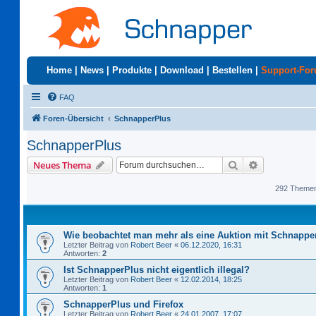
Home
|
News
|
Produkte
|
Download
|
Bestellen
|
Support-Fo
FAQ
Foren-Übersicht
SchnapperPlus
SchnapperPlus
Suche
Erweiterte S
Neues Thema
292 Theme
Wie beobachtet man mehr als eine Auktion mit Schnappe
Letzter Beitrag von
Robert Beer
«
06.12.2020, 16:31
Antworten:
2
Ist SchnapperPlus nicht eigentlich illegal?
Letzter Beitrag von
Robert Beer
«
12.02.2014, 18:25
Antworten:
1
SchnapperPlus und Firefox
Letzter Beitrag von
Robert Beer
«
24.01.2007, 17:07