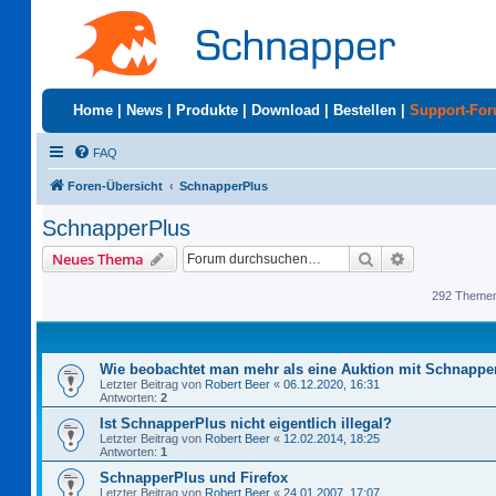
Home
|
News
|
Produkte
|
Download
|
Bestellen
|
Support-Fo
FAQ
Foren-Übersicht
SchnapperPlus
SchnapperPlus
Suche
Erweiterte S
Neues Thema
292 Theme
Wie beobachtet man mehr als eine Auktion mit Schnappe
Letzter Beitrag von
Robert Beer
«
06.12.2020, 16:31
Antworten:
2
Ist SchnapperPlus nicht eigentlich illegal?
Letzter Beitrag von
Robert Beer
«
12.02.2014, 18:25
Antworten:
1
SchnapperPlus und Firefox
Letzter Beitrag von
Robert Beer
«
24.01.2007, 17:07