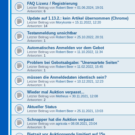
FAQ Lizenz / Registrierung
Letzter Beitrag von
Robert Beer
«
01.06.2024, 19:01
Antworten:
6
Update auf 1.13.2.: kein Artikel übernommen (Chrome)
Letzter Beitrag von
Morykonte
«
15.11.2022, 12:20
Antworten:
14
Testanmeldung unsichtbar
Letzter Beitrag von
Robert Beer
«
25.10.2022, 20:31
Antworten:
1
Automatisches Anmelden vor dem Gebot
Letzter Beitrag von
Robert Beer
«
11.10.2022, 11:34
Antworten:
1
Problem bei Gebotsabgabe: "Unerwartete Seiten"
Letzter Beitrag von
Robert Beer
«
11.02.2022, 15:45
Antworten:
1
müssen die Anmeldedaten identisch sein?
Letzter Beitrag von
Robert Beer
«
10.12.2021, 12:23
Antworten:
1
Wieder mal Auktion verpasst...
Letzter Beitrag von
Metheus
«
30.11.2021, 12:08
Antworten:
2
Aktueller Status
Letzter Beitrag von
Robert Beer
«
25.11.2021, 13:03
Schnapper hat die Auktion verpasst
Letzter Beitrag von
agricola
«
08.08.2021, 23:04
Antworten:
5
Bietzeit vor Auktionsende limitiert auf 15s