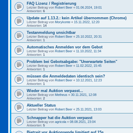
FAQ Lizenz / Registrierung
Letzter Beitrag von
Robert Beer
«
01.06.2024, 19:01
Antworten:
6
Update auf 1.13.2.: kein Artikel übernommen (Chrome)
Letzter Beitrag von
Morykonte
«
15.11.2022, 12:20
Antworten:
14
Testanmeldung unsichtbar
Letzter Beitrag von
Robert Beer
«
25.10.2022, 20:31
Antworten:
1
Automatisches Anmelden vor dem Gebot
Letzter Beitrag von
Robert Beer
«
11.10.2022, 11:34
Antworten:
1
Problem bei Gebotsabgabe: "Unerwartete Seiten"
Letzter Beitrag von
Robert Beer
«
11.02.2022, 15:45
Antworten:
1
müssen die Anmeldedaten identisch sein?
Letzter Beitrag von
Robert Beer
«
10.12.2021, 12:23
Antworten:
1
Wieder mal Auktion verpasst...
Letzter Beitrag von
Metheus
«
30.11.2021, 12:08
Antworten:
2
Aktueller Status
Letzter Beitrag von
Robert Beer
«
25.11.2021, 13:03
Schnapper hat die Auktion verpasst
Letzter Beitrag von
agricola
«
08.08.2021, 23:04
Antworten:
5
Bietzeit vor Auktionsende limitiert auf 15s