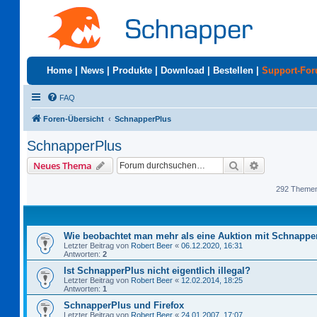
Home
|
News
|
Produkte
|
Download
|
Bestellen
|
Support-Fo
FAQ
Foren-Übersicht
SchnapperPlus
SchnapperPlus
Suche
Erweiterte S
Neues Thema
292 Theme
Wie beobachtet man mehr als eine Auktion mit Schnappe
Letzter Beitrag von
Robert Beer
«
06.12.2020, 16:31
Antworten:
2
Ist SchnapperPlus nicht eigentlich illegal?
Letzter Beitrag von
Robert Beer
«
12.02.2014, 18:25
Antworten:
1
SchnapperPlus und Firefox
Letzter Beitrag von
Robert Beer
«
24.01.2007, 17:07