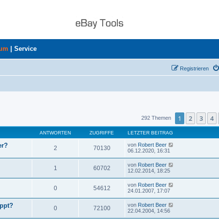
rum
|
Service
Registrieren
uche
1
2
3
4
292 Themen
ANTWORTEN
ZUGRIFFE
LETZTER BEITRAG
er?
von
Robert Beer
2
70130
06.12.2020, 16:31
von
Robert Beer
1
60702
12.02.2014, 18:25
von
Robert Beer
0
54612
24.01.2007, 17:07
ppt?
von
Robert Beer
0
72100
22.04.2004, 14:56