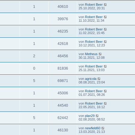
von
Robert Beer
1
40610
25.10.2022, 20:31
von
Robert Beer
1
39976
11.10.2022, 11:34
von
Robert Beer
1
46235
11.02.2022, 15:45
von
Robert Beer
1
42618
10.12.2021, 12:23
von
Metheus
2
46456
30.11.2021, 12:08
von
Robert Beer
0
81836
25.11.2021, 13:03
von
agricola
5
69871
08.08.2021, 23:04
von
Robert Beer
1
45006
01.07.2021, 08:26
von
Robert Beer
1
44540
22.05.2021, 16:12
von
plan29
5
62442
02.08.2020, 08:52
von
newfield60
1
46130
13.03.2020, 21:13