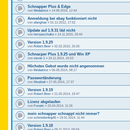
Schnapper Plus & Edge
von
Mediatrice
»
14.08.2016, 12:44
Anmeldung bei ebay funktioniert nicht
von
afanghae
»
01.12.2012, 17:52
Update auf 1.9.31 läd nicht
von
herrpaschulke
»
14.11.2015, 20:44
Version 1.9.29
von
Robert Beer
»
02.02.2015, 20:26
Schnacper Plus 1.9.25 und Win XP
von
stevie-1
»
24.11.2014, 16:53
Höchstes Gebot wurde nicht angenommen
von
Mediatrice
»
06.08.2014, 08:17
Passwortänderung
von
Meatball
»
27.05.2014, 17:37
Version 1.9.19
von
Robert Beer
»
21.05.2014, 19:47
Lizenz abgelaufen
von
Funatic
»
20.04.2014, 11:26
mein schnapper schnappt nicht immer?
von
schmetterling45
»
19.01.2014, 11:44
Version 1.9.18
von
Robert Beer
»
08.11.2013, 09:59