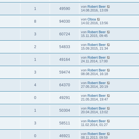
von
Robert Beer
1
49590
14.08.2016, 13:09
von
Oboa
8
94030
14.02.2016, 13:56
von
Robert Beer
3
60724
15.11.2015, 09:45
von
Robert Beer
2
54833
15.09.2015, 21:34
von
Robert Beer
1
49164
24.11.2014, 17:00
von
Robert Beer
3
59474
08.08.2014, 16:18
von
Robert Beer
4
64370
27.05.2014, 20:19
von
Robert Beer
0
49291
21.05.2014, 19:47
von
Robert Beer
1
50304
20.04.2014, 13:02
von
Robert Beer
3
58511
11.02.2014, 01:27
von
Robert Beer
0
46921
08.11.2013, 09:59