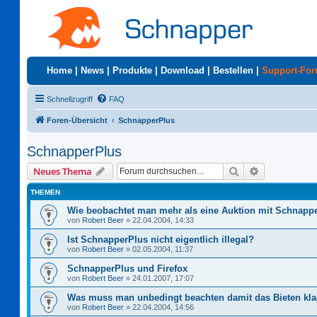
Home
|
News
|
Produkte
|
Download
|
Bestellen
|
Support-Fo
Schnellzugriff
FAQ
Foren-Übersicht
SchnapperPlus
SchnapperPlus
Suche
Erweiterte S
Neues Thema
THEMEN
Wie beobachtet man mehr als eine Auktion mit Schnapp
von
Robert Beer
»
22.04.2004, 14:33
Ist SchnapperPlus nicht eigentlich illegal?
von
Robert Beer
»
02.05.2004, 11:37
SchnapperPlus und Firefox
von
Robert Beer
»
24.01.2007, 17:07
Was muss man unbedingt beachten damit das Bieten kla
von
Robert Beer
»
22.04.2004, 14:56