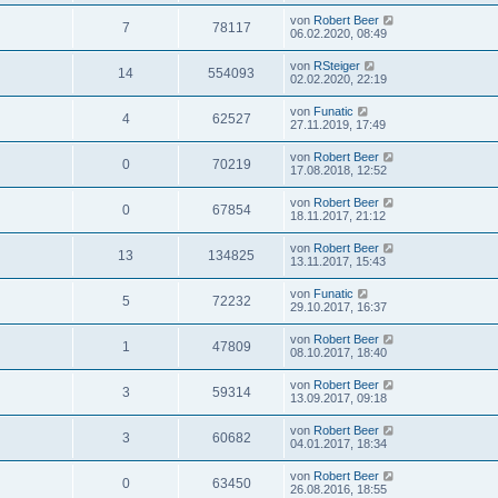
von
Robert Beer
7
78117
06.02.2020, 08:49
von
RSteiger
14
554093
02.02.2020, 22:19
von
Funatic
4
62527
27.11.2019, 17:49
von
Robert Beer
0
70219
17.08.2018, 12:52
von
Robert Beer
0
67854
18.11.2017, 21:12
von
Robert Beer
13
134825
13.11.2017, 15:43
von
Funatic
5
72232
29.10.2017, 16:37
von
Robert Beer
1
47809
08.10.2017, 18:40
von
Robert Beer
3
59314
13.09.2017, 09:18
von
Robert Beer
3
60682
04.01.2017, 18:34
von
Robert Beer
0
63450
26.08.2016, 18:55