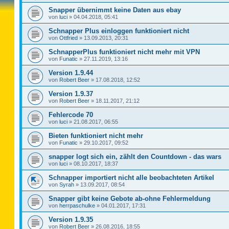
Snapper übernimmt keine Daten aus ebay
von
luci
»
04.04.2018, 05:41
Schnapper Plus einloggen funktioniert nicht
von
Ottfried
»
13.09.2013, 20:31
SchnapperPlus funktioniert nicht mehr mit VPN
von
Funatic
»
27.11.2019, 13:16
Version 1.9.44
von
Robert Beer
»
17.08.2018, 12:52
Version 1.9.37
von
Robert Beer
»
18.11.2017, 21:12
Fehlercode 70
von
luci
»
21.08.2017, 06:55
Bieten funktioniert nicht mehr
von
Funatic
»
29.10.2017, 09:52
snapper logt sich ein, zählt den Countdown - das wars
von
luci
»
08.10.2017, 18:37
Schnapper importiert nicht alle beobachteten Artikel
von
Syrah
»
13.09.2017, 08:54
Snapper gibt keine Gebote ab-ohne Fehlermeldung
von
herrpaschulke
»
04.01.2017, 17:31
Version 1.9.35
von
Robert Beer
»
26.08.2016, 18:55