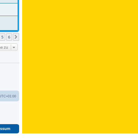
5
6
Nächste
e zu
UTC+01:00
essum