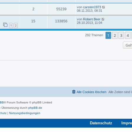
von
carsten1973
2
55239
08.11.2013, 08:31
von
Robert Beer
15
133856
28.10.2013, 11:04
1
2
1
2
3
4
292 Themen
Geh
Alle Cookies löschen
Alle Zeiten sind
pBB
® Forum Software © phpBB Limited
 Übersetzung durch
phpBB.de
chutz
|
Nutzungsbedingungen
Datenschutz
Impr