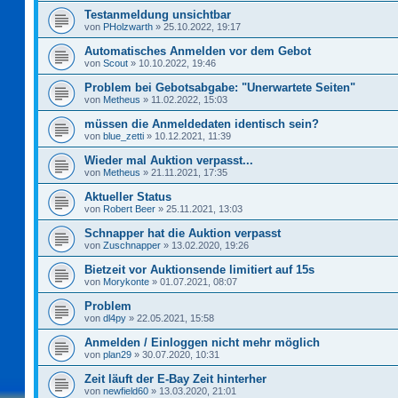
Testanmeldung unsichtbar
von
PHolzwarth
»
25.10.2022, 19:17
Automatisches Anmelden vor dem Gebot
von
Scout
»
10.10.2022, 19:46
Problem bei Gebotsabgabe: "Unerwartete Seiten"
von
Metheus
»
11.02.2022, 15:03
müssen die Anmeldedaten identisch sein?
von
blue_zetti
»
10.12.2021, 11:39
Wieder mal Auktion verpasst...
von
Metheus
»
21.11.2021, 17:35
Aktueller Status
von
Robert Beer
»
25.11.2021, 13:03
Schnapper hat die Auktion verpasst
von
Zuschnapper
»
13.02.2020, 19:26
Bietzeit vor Auktionsende limitiert auf 15s
von
Morykonte
»
01.07.2021, 08:07
Problem
von
dl4py
»
22.05.2021, 15:58
Anmelden / Einloggen nicht mehr möglich
von
plan29
»
30.07.2020, 10:31
Zeit läuft der E-Bay Zeit hinterher
von
newfield60
»
13.03.2020, 21:01