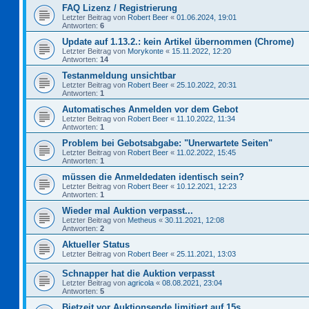
FAQ Lizenz / Registrierung
Letzter Beitrag von
Robert Beer
«
01.06.2024, 19:01
Antworten:
6
Update auf 1.13.2.: kein Artikel übernommen (Chrome)
Letzter Beitrag von
Morykonte
«
15.11.2022, 12:20
Antworten:
14
Testanmeldung unsichtbar
Letzter Beitrag von
Robert Beer
«
25.10.2022, 20:31
Antworten:
1
Automatisches Anmelden vor dem Gebot
Letzter Beitrag von
Robert Beer
«
11.10.2022, 11:34
Antworten:
1
Problem bei Gebotsabgabe: "Unerwartete Seiten"
Letzter Beitrag von
Robert Beer
«
11.02.2022, 15:45
Antworten:
1
müssen die Anmeldedaten identisch sein?
Letzter Beitrag von
Robert Beer
«
10.12.2021, 12:23
Antworten:
1
Wieder mal Auktion verpasst...
Letzter Beitrag von
Metheus
«
30.11.2021, 12:08
Antworten:
2
Aktueller Status
Letzter Beitrag von
Robert Beer
«
25.11.2021, 13:03
Schnapper hat die Auktion verpasst
Letzter Beitrag von
agricola
«
08.08.2021, 23:04
Antworten:
5
Bietzeit vor Auktionsende limitiert auf 15s