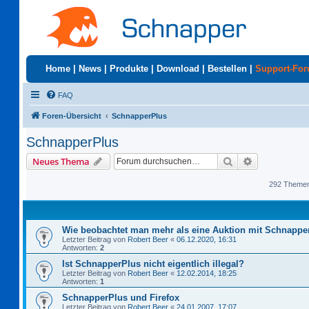
Home
|
News
|
Produkte
|
Download
|
Bestellen
|
Support-Fo
FAQ
Foren-Übersicht
SchnapperPlus
SchnapperPlus
Suche
Erweiterte S
Neues Thema
292 Theme
Wie beobachtet man mehr als eine Auktion mit Schnappe
Letzter Beitrag von
Robert Beer
«
06.12.2020, 16:31
Antworten:
2
Ist SchnapperPlus nicht eigentlich illegal?
Letzter Beitrag von
Robert Beer
«
12.02.2014, 18:25
Antworten:
1
SchnapperPlus und Firefox
Letzter Beitrag von
Robert Beer
«
24.01.2007, 17:07