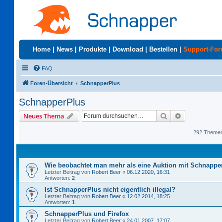
Home
|
News
|
Produkte
|
Download
|
Bestellen
|
Support-Fo
FAQ
Foren-Übersicht
SchnapperPlus
SchnapperPlus
Suche
Erweiterte S
Neues Thema
292 Theme
Wie beobachtet man mehr als eine Auktion mit Schnappe
Letzter Beitrag von
Robert Beer
«
06.12.2020, 16:31
Antworten:
2
Ist SchnapperPlus nicht eigentlich illegal?
Letzter Beitrag von
Robert Beer
«
12.02.2014, 18:25
Antworten:
1
SchnapperPlus und Firefox
Letzter Beitrag von
Robert Beer
«
24.01.2007, 17:07