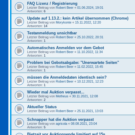
FAQ Lizenz / Registrierung
Letzter Beitrag von
Robert Beer
«
01.06.2024, 19:01
Antworten:
6
Update auf 1.13.2.: kein Artikel übernommen (Chrome)
Letzter Beitrag von
Morykonte
«
15.11.2022, 12:20
Antworten:
14
Testanmeldung unsichtbar
Letzter Beitrag von
Robert Beer
«
25.10.2022, 20:31
Antworten:
1
Automatisches Anmelden vor dem Gebot
Letzter Beitrag von
Robert Beer
«
11.10.2022, 11:34
Antworten:
1
Problem bei Gebotsabgabe: "Unerwartete Seiten"
Letzter Beitrag von
Robert Beer
«
11.02.2022, 15:45
Antworten:
1
müssen die Anmeldedaten identisch sein?
Letzter Beitrag von
Robert Beer
«
10.12.2021, 12:23
Antworten:
1
Wieder mal Auktion verpasst...
Letzter Beitrag von
Metheus
«
30.11.2021, 12:08
Antworten:
2
Aktueller Status
Letzter Beitrag von
Robert Beer
«
25.11.2021, 13:03
Schnapper hat die Auktion verpasst
Letzter Beitrag von
agricola
«
08.08.2021, 23:04
Antworten:
5
Bietzeit vor Auktionsende limitiert auf 15s