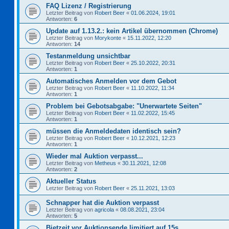
FAQ Lizenz / Registrierung
Letzter Beitrag von
Robert Beer
«
01.06.2024, 19:01
Antworten:
6
Update auf 1.13.2.: kein Artikel übernommen (Chrome)
Letzter Beitrag von
Morykonte
«
15.11.2022, 12:20
Antworten:
14
Testanmeldung unsichtbar
Letzter Beitrag von
Robert Beer
«
25.10.2022, 20:31
Antworten:
1
Automatisches Anmelden vor dem Gebot
Letzter Beitrag von
Robert Beer
«
11.10.2022, 11:34
Antworten:
1
Problem bei Gebotsabgabe: "Unerwartete Seiten"
Letzter Beitrag von
Robert Beer
«
11.02.2022, 15:45
Antworten:
1
müssen die Anmeldedaten identisch sein?
Letzter Beitrag von
Robert Beer
«
10.12.2021, 12:23
Antworten:
1
Wieder mal Auktion verpasst...
Letzter Beitrag von
Metheus
«
30.11.2021, 12:08
Antworten:
2
Aktueller Status
Letzter Beitrag von
Robert Beer
«
25.11.2021, 13:03
Schnapper hat die Auktion verpasst
Letzter Beitrag von
agricola
«
08.08.2021, 23:04
Antworten:
5
Bietzeit vor Auktionsende limitiert auf 15s