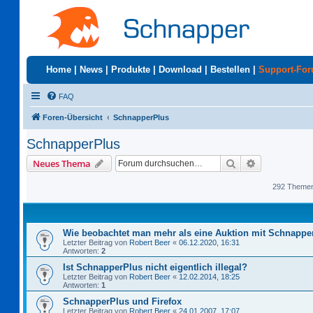
Home
|
News
|
Produkte
|
Download
|
Bestellen
|
Support-Fo
FAQ
Foren-Übersicht
SchnapperPlus
SchnapperPlus
Suche
Erweiterte S
Neues Thema
292 Theme
Wie beobachtet man mehr als eine Auktion mit Schnappe
Letzter Beitrag von
Robert Beer
«
06.12.2020, 16:31
Antworten:
2
Ist SchnapperPlus nicht eigentlich illegal?
Letzter Beitrag von
Robert Beer
«
12.02.2014, 18:25
Antworten:
1
SchnapperPlus und Firefox
Letzter Beitrag von
Robert Beer
«
24.01.2007, 17:07