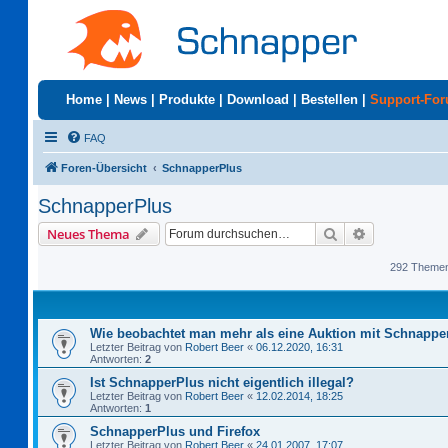
Home
|
News
|
Produkte
|
Download
|
Bestellen
|
Support-Fo
FAQ
Foren-Übersicht
SchnapperPlus
SchnapperPlus
Suche
Erweiterte S
Neues Thema
292 Theme
Wie beobachtet man mehr als eine Auktion mit Schnappe
Letzter Beitrag von
Robert Beer
«
06.12.2020, 16:31
Antworten:
2
Ist SchnapperPlus nicht eigentlich illegal?
Letzter Beitrag von
Robert Beer
«
12.02.2014, 18:25
Antworten:
1
SchnapperPlus und Firefox
Letzter Beitrag von
Robert Beer
«
24.01.2007, 17:07