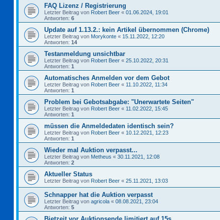
FAQ Lizenz / Registrierung
Letzter Beitrag von
Robert Beer
«
01.06.2024, 19:01
Antworten:
6
Update auf 1.13.2.: kein Artikel übernommen (Chrome)
Letzter Beitrag von
Morykonte
«
15.11.2022, 12:20
Antworten:
14
Testanmeldung unsichtbar
Letzter Beitrag von
Robert Beer
«
25.10.2022, 20:31
Antworten:
1
Automatisches Anmelden vor dem Gebot
Letzter Beitrag von
Robert Beer
«
11.10.2022, 11:34
Antworten:
1
Problem bei Gebotsabgabe: "Unerwartete Seiten"
Letzter Beitrag von
Robert Beer
«
11.02.2022, 15:45
Antworten:
1
müssen die Anmeldedaten identisch sein?
Letzter Beitrag von
Robert Beer
«
10.12.2021, 12:23
Antworten:
1
Wieder mal Auktion verpasst...
Letzter Beitrag von
Metheus
«
30.11.2021, 12:08
Antworten:
2
Aktueller Status
Letzter Beitrag von
Robert Beer
«
25.11.2021, 13:03
Schnapper hat die Auktion verpasst
Letzter Beitrag von
agricola
«
08.08.2021, 23:04
Antworten:
5
Bietzeit vor Auktionsende limitiert auf 15s