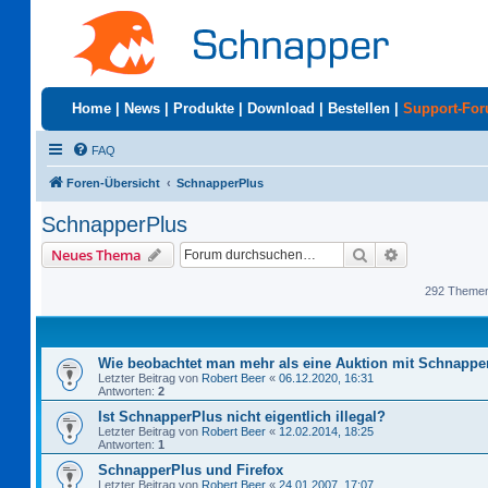
Home
|
News
|
Produkte
|
Download
|
Bestellen
|
Support-Fo
FAQ
Foren-Übersicht
SchnapperPlus
SchnapperPlus
Suche
Erweiterte S
Neues Thema
292 Theme
Wie beobachtet man mehr als eine Auktion mit Schnappe
Letzter Beitrag von
Robert Beer
«
06.12.2020, 16:31
Antworten:
2
Ist SchnapperPlus nicht eigentlich illegal?
Letzter Beitrag von
Robert Beer
«
12.02.2014, 18:25
Antworten:
1
SchnapperPlus und Firefox
Letzter Beitrag von
Robert Beer
«
24.01.2007, 17:07