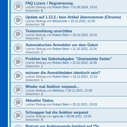
FAQ Lizenz / Registrierung
Letzter Beitrag von
Robert Beer
«
01.06.2024, 19:01
Antworten:
6
Update auf 1.13.2.: kein Artikel übernommen (Chrome)
Letzter Beitrag von
Morykonte
«
15.11.2022, 12:20
Antworten:
14
Testanmeldung unsichtbar
Letzter Beitrag von
Robert Beer
«
25.10.2022, 20:31
Antworten:
1
Automatisches Anmelden vor dem Gebot
Letzter Beitrag von
Robert Beer
«
11.10.2022, 11:34
Antworten:
1
Problem bei Gebotsabgabe: "Unerwartete Seiten"
Letzter Beitrag von
Robert Beer
«
11.02.2022, 15:45
Antworten:
1
müssen die Anmeldedaten identisch sein?
Letzter Beitrag von
Robert Beer
«
10.12.2021, 12:23
Antworten:
1
Wieder mal Auktion verpasst...
Letzter Beitrag von
Metheus
«
30.11.2021, 12:08
Antworten:
2
Aktueller Status
Letzter Beitrag von
Robert Beer
«
25.11.2021, 13:03
Schnapper hat die Auktion verpasst
Letzter Beitrag von
agricola
«
08.08.2021, 23:04
Antworten:
5
Bietzeit vor Auktionsende limitiert auf 15s