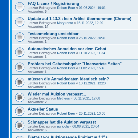
FAQ Lizenz / Registrierung
Letzter Beitrag von
Robert Beer
«
01.06.2024, 19:01
Antworten:
6
Update auf 1.13.2.: kein Artikel übernommen (Chrome)
Letzter Beitrag von
Morykonte
«
15.11.2022, 12:20
Antworten:
14
Testanmeldung unsichtbar
Letzter Beitrag von
Robert Beer
«
25.10.2022, 20:31
Antworten:
1
Automatisches Anmelden vor dem Gebot
Letzter Beitrag von
Robert Beer
«
11.10.2022, 11:34
Antworten:
1
Problem bei Gebotsabgabe: "Unerwartete Seiten"
Letzter Beitrag von
Robert Beer
«
11.02.2022, 15:45
Antworten:
1
müssen die Anmeldedaten identisch sein?
Letzter Beitrag von
Robert Beer
«
10.12.2021, 12:23
Antworten:
1
Wieder mal Auktion verpasst...
Letzter Beitrag von
Metheus
«
30.11.2021, 12:08
Antworten:
2
Aktueller Status
Letzter Beitrag von
Robert Beer
«
25.11.2021, 13:03
Schnapper hat die Auktion verpasst
Letzter Beitrag von
agricola
«
08.08.2021, 23:04
Antworten:
5
Bietzeit vor Auktionsende limitiert auf 15s