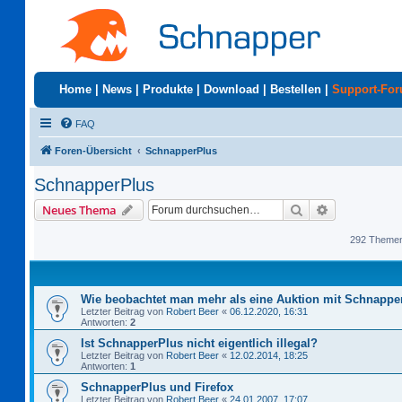
Home
|
News
|
Produkte
|
Download
|
Bestellen
|
Support-Fo
FAQ
Foren-Übersicht
SchnapperPlus
SchnapperPlus
Suche
Erweiterte S
Neues Thema
292 Theme
Wie beobachtet man mehr als eine Auktion mit Schnappe
Letzter Beitrag von
Robert Beer
«
06.12.2020, 16:31
Antworten:
2
Ist SchnapperPlus nicht eigentlich illegal?
Letzter Beitrag von
Robert Beer
«
12.02.2014, 18:25
Antworten:
1
SchnapperPlus und Firefox
Letzter Beitrag von
Robert Beer
«
24.01.2007, 17:07