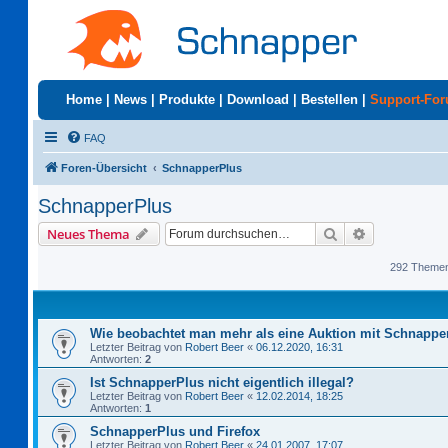
Home
|
News
|
Produkte
|
Download
|
Bestellen
|
Support-Fo
FAQ
Foren-Übersicht
SchnapperPlus
SchnapperPlus
Suche
Erweiterte S
Neues Thema
292 Theme
Wie beobachtet man mehr als eine Auktion mit Schnappe
Letzter Beitrag von
Robert Beer
«
06.12.2020, 16:31
Antworten:
2
Ist SchnapperPlus nicht eigentlich illegal?
Letzter Beitrag von
Robert Beer
«
12.02.2014, 18:25
Antworten:
1
SchnapperPlus und Firefox
Letzter Beitrag von
Robert Beer
«
24.01.2007, 17:07