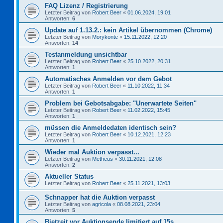
FAQ Lizenz / Registrierung
Letzter Beitrag von
Robert Beer
«
01.06.2024, 19:01
Antworten:
6
Update auf 1.13.2.: kein Artikel übernommen (Chrome)
Letzter Beitrag von
Morykonte
«
15.11.2022, 12:20
Antworten:
14
Testanmeldung unsichtbar
Letzter Beitrag von
Robert Beer
«
25.10.2022, 20:31
Antworten:
1
Automatisches Anmelden vor dem Gebot
Letzter Beitrag von
Robert Beer
«
11.10.2022, 11:34
Antworten:
1
Problem bei Gebotsabgabe: "Unerwartete Seiten"
Letzter Beitrag von
Robert Beer
«
11.02.2022, 15:45
Antworten:
1
müssen die Anmeldedaten identisch sein?
Letzter Beitrag von
Robert Beer
«
10.12.2021, 12:23
Antworten:
1
Wieder mal Auktion verpasst...
Letzter Beitrag von
Metheus
«
30.11.2021, 12:08
Antworten:
2
Aktueller Status
Letzter Beitrag von
Robert Beer
«
25.11.2021, 13:03
Schnapper hat die Auktion verpasst
Letzter Beitrag von
agricola
«
08.08.2021, 23:04
Antworten:
5
Bietzeit vor Auktionsende limitiert auf 15s