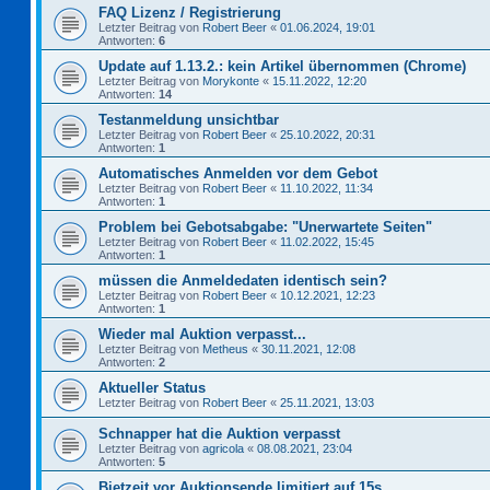
FAQ Lizenz / Registrierung
Letzter Beitrag von
Robert Beer
«
01.06.2024, 19:01
Antworten:
6
Update auf 1.13.2.: kein Artikel übernommen (Chrome)
Letzter Beitrag von
Morykonte
«
15.11.2022, 12:20
Antworten:
14
Testanmeldung unsichtbar
Letzter Beitrag von
Robert Beer
«
25.10.2022, 20:31
Antworten:
1
Automatisches Anmelden vor dem Gebot
Letzter Beitrag von
Robert Beer
«
11.10.2022, 11:34
Antworten:
1
Problem bei Gebotsabgabe: "Unerwartete Seiten"
Letzter Beitrag von
Robert Beer
«
11.02.2022, 15:45
Antworten:
1
müssen die Anmeldedaten identisch sein?
Letzter Beitrag von
Robert Beer
«
10.12.2021, 12:23
Antworten:
1
Wieder mal Auktion verpasst...
Letzter Beitrag von
Metheus
«
30.11.2021, 12:08
Antworten:
2
Aktueller Status
Letzter Beitrag von
Robert Beer
«
25.11.2021, 13:03
Schnapper hat die Auktion verpasst
Letzter Beitrag von
agricola
«
08.08.2021, 23:04
Antworten:
5
Bietzeit vor Auktionsende limitiert auf 15s