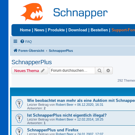
Home
|
News
|
Produkte
|
Download
|
Bestellen
|
Support-Fo
FAQ
Foren-Übersicht
SchnapperPlus
SchnapperPlus
Suche
Erweiterte S
Neues Thema
292 Theme
Wie beobachtet man mehr als eine Auktion mit Schnappe
Letzter Beitrag von
Robert Beer
«
06.12.2020, 16:31
Antworten:
2
Ist SchnapperPlus nicht eigentlich illegal?
Letzter Beitrag von
Robert Beer
«
12.02.2014, 18:25
Antworten:
1
SchnapperPlus und Firefox
Letzter Beitrag von
Robert Beer
«
24.01.2007, 17:07