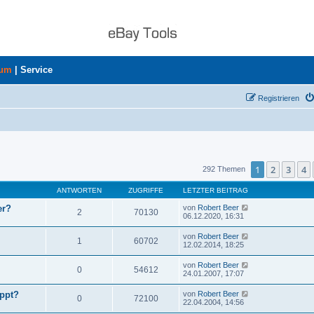
rum
|
Service
Registrieren
uche
1
2
3
4
292 Themen
ANTWORTEN
ZUGRIFFE
LETZTER BEITRAG
er?
von
Robert Beer
2
70130
06.12.2020, 16:31
von
Robert Beer
1
60702
12.02.2014, 18:25
von
Robert Beer
0
54612
24.01.2007, 17:07
ppt?
von
Robert Beer
0
72100
22.04.2004, 14:56