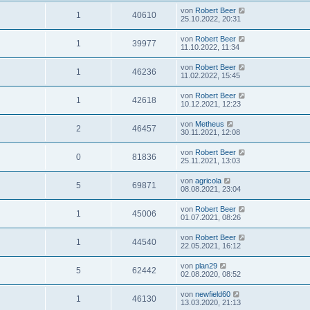
von
Robert Beer
1
40610
25.10.2022, 20:31
von
Robert Beer
1
39977
11.10.2022, 11:34
von
Robert Beer
1
46236
11.02.2022, 15:45
von
Robert Beer
1
42618
10.12.2021, 12:23
von
Metheus
2
46457
30.11.2021, 12:08
von
Robert Beer
0
81836
25.11.2021, 13:03
von
agricola
5
69871
08.08.2021, 23:04
von
Robert Beer
1
45006
01.07.2021, 08:26
von
Robert Beer
1
44540
22.05.2021, 16:12
von
plan29
5
62442
02.08.2020, 08:52
von
newfield60
1
46130
13.03.2020, 21:13