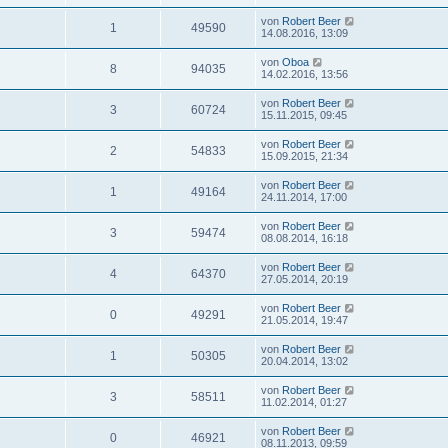
von
Robert Beer
1
49590
14.08.2016, 13:09
von
Oboa
8
94035
14.02.2016, 13:56
von
Robert Beer
3
60724
15.11.2015, 09:45
von
Robert Beer
2
54833
15.09.2015, 21:34
von
Robert Beer
1
49164
24.11.2014, 17:00
von
Robert Beer
3
59474
08.08.2014, 16:18
von
Robert Beer
4
64370
27.05.2014, 20:19
von
Robert Beer
0
49291
21.05.2014, 19:47
von
Robert Beer
1
50305
20.04.2014, 13:02
von
Robert Beer
3
58511
11.02.2014, 01:27
von
Robert Beer
0
46921
08.11.2013, 09:59