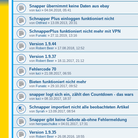
Snapper übernimmt keine Daten aus ebay
von
luci
»
04.04.2018, 05:41
Schnapper Plus einloggen funktioniert nicht
von
Ottfried
»
13.09.2013, 20:31
SchnapperPlus funktioniert nicht mehr mit VPN
von
Funatic
»
27.11.2019, 13:16
Version 1.9.44
von
Robert Beer
»
17.08.2018, 12:52
Version 1.9.37
von
Robert Beer
»
18.11.2017, 21:12
Fehlercode 70
von
luci
»
21.08.2017, 06:55
Bieten funktioniert nicht mehr
von
Funatic
»
29.10.2017, 09:52
snapper logt sich ein, zählt den Countdown - das wars
von
luci
»
08.10.2017, 18:37
Schnapper importiert nicht alle beobachteten Artikel
von
Syrah
»
13.09.2017, 08:54
Snapper gibt keine Gebote ab-ohne Fehlermeldung
von
herrpaschulke
»
04.01.2017, 17:31
Version 1.9.35
von
Robert Beer
»
26.08.2016, 18:55