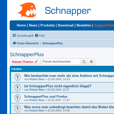
Home
|
News
|
Produkte
|
Download
|
Bestellen
|
Support-Fo
Schnellzugriff
FAQ
Foren-Übersicht
SchnapperPlus
SchnapperPlus
Suche
Erweiterte S
Neues Thema
THEMEN
Wie beobachtet man mehr als eine Auktion mit Schnapp
von
Robert Beer
»
22.04.2004, 14:33
Ist SchnapperPlus nicht eigentlich illegal?
von
Robert Beer
»
02.05.2004, 11:37
SchnapperPlus und Firefox
von
Robert Beer
»
24.01.2007, 17:07
Was muss man unbedingt beachten damit das Bieten kla
von
Robert Beer
»
22.04.2004, 14:56