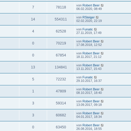
von
Robert Beer
7
78118
06.02.2020, 08:49
von
RSteiger
14
554311
02.02.2020, 22:19
von
Funatic
4
62528
27.11.2019, 17:49
von
Robert Beer
0
70219
17.08.2018, 12:52
von
Robert Beer
0
67854
18.11.2017, 21:12
von
Robert Beer
13
134841
13.11.2017, 15:43
von
Funatic
5
72232
29.10.2017, 16:37
von
Robert Beer
1
47809
08.10.2017, 18:40
von
Robert Beer
3
59314
13.09.2017, 09:18
von
Robert Beer
3
60682
04.01.2017, 18:34
von
Robert Beer
0
63450
26.08.2016, 18:55