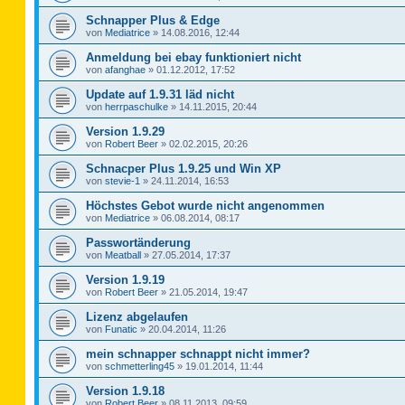
Schnapper Plus & Edge
von
Mediatrice
»
14.08.2016, 12:44
Anmeldung bei ebay funktioniert nicht
von
afanghae
»
01.12.2012, 17:52
Update auf 1.9.31 läd nicht
von
herrpaschulke
»
14.11.2015, 20:44
Version 1.9.29
von
Robert Beer
»
02.02.2015, 20:26
Schnacper Plus 1.9.25 und Win XP
von
stevie-1
»
24.11.2014, 16:53
Höchstes Gebot wurde nicht angenommen
von
Mediatrice
»
06.08.2014, 08:17
Passwortänderung
von
Meatball
»
27.05.2014, 17:37
Version 1.9.19
von
Robert Beer
»
21.05.2014, 19:47
Lizenz abgelaufen
von
Funatic
»
20.04.2014, 11:26
mein schnapper schnappt nicht immer?
von
schmetterling45
»
19.01.2014, 11:44
Version 1.9.18
von
Robert Beer
»
08.11.2013, 09:59