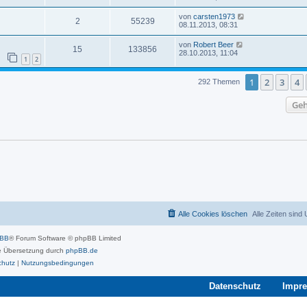
von
carsten1973
2
55239
08.11.2013, 08:31
von
Robert Beer
15
133856
28.10.2013, 11:04
1
2
1
2
3
4
292 Themen
Geh
Alle Cookies löschen
Alle Zeiten sind
pBB
® Forum Software © phpBB Limited
 Übersetzung durch
phpBB.de
chutz
|
Nutzungsbedingungen
Datenschutz
Impr