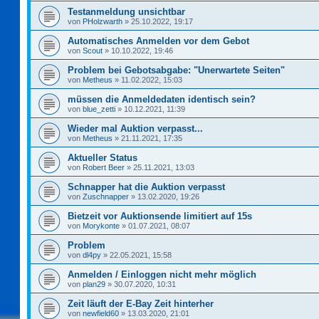
Testanmeldung unsichtbar
von
PHolzwarth
»
25.10.2022, 19:17
Automatisches Anmelden vor dem Gebot
von
Scout
»
10.10.2022, 19:46
Problem bei Gebotsabgabe: "Unerwartete Seiten"
von
Metheus
»
11.02.2022, 15:03
müssen die Anmeldedaten identisch sein?
von
blue_zetti
»
10.12.2021, 11:39
Wieder mal Auktion verpasst...
von
Metheus
»
21.11.2021, 17:35
Aktueller Status
von
Robert Beer
»
25.11.2021, 13:03
Schnapper hat die Auktion verpasst
von
Zuschnapper
»
13.02.2020, 19:26
Bietzeit vor Auktionsende limitiert auf 15s
von
Morykonte
»
01.07.2021, 08:07
Problem
von
dl4py
»
22.05.2021, 15:58
Anmelden / Einloggen nicht mehr möglich
von
plan29
»
30.07.2020, 10:31
Zeit läuft der E-Bay Zeit hinterher
von
newfield60
»
13.03.2020, 21:01