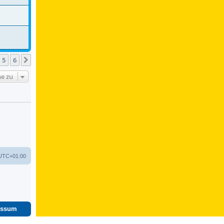
5
6
Nächste
e zu
UTC+01:00
essum