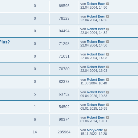
von
Robert Beer
0
69595
22.04.2004, 14:50
von
Robert Beer
0
78123
22.04.2004, 14:36
von
Robert Beer
0
94494
22.04.2004, 14:32
Plus?
von
Robert Beer
0
71293
22.04.2004, 14:30
von
Robert Beer
0
71631
22.04.2004, 14:08
von
Robert Beer
0
70780
22.04.2004, 13:03
von
Robert Beer
0
82378
11.03.2004, 18:40
von
Robert Beer
5
63752
09.04.2026, 10:33
von
Robert Beer
1
54502
05.01.2025, 16:55
von
Robert Beer
6
90374
01.06.2024, 19:01
von
Morykonte
14
285964
15.11.2022, 12:20