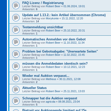
FAQ Lizenz / Registrierung
Letzter Beitrag von
Robert Beer
«
01.06.2024, 19:01
Antworten:
6
Update auf 1.13.2.: kein Artikel übernommen (Chrome)
Letzter Beitrag von
Morykonte
«
15.11.2022, 12:20
Antworten:
14
Testanmeldung unsichtbar
Letzter Beitrag von
Robert Beer
«
25.10.2022, 20:31
Antworten:
1
Automatisches Anmelden vor dem Gebot
Letzter Beitrag von
Robert Beer
«
11.10.2022, 11:34
Antworten:
1
Problem bei Gebotsabgabe: "Unerwartete Seiten"
Letzter Beitrag von
Robert Beer
«
11.02.2022, 15:45
Antworten:
1
müssen die Anmeldedaten identisch sein?
Letzter Beitrag von
Robert Beer
«
10.12.2021, 12:23
Antworten:
1
Wieder mal Auktion verpasst...
Letzter Beitrag von
Metheus
«
30.11.2021, 12:08
Antworten:
2
Aktueller Status
Letzter Beitrag von
Robert Beer
«
25.11.2021, 13:03
Schnapper hat die Auktion verpasst
Letzter Beitrag von
agricola
«
08.08.2021, 23:04
Antworten:
5
Bietzeit vor Auktionsende limitiert auf 15s