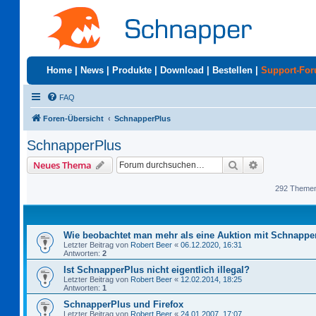
Home
|
News
|
Produkte
|
Download
|
Bestellen
|
Support-Fo
FAQ
Foren-Übersicht
SchnapperPlus
SchnapperPlus
Suche
Erweiterte S
Neues Thema
292 Theme
Wie beobachtet man mehr als eine Auktion mit Schnappe
Letzter Beitrag von
Robert Beer
«
06.12.2020, 16:31
Antworten:
2
Ist SchnapperPlus nicht eigentlich illegal?
Letzter Beitrag von
Robert Beer
«
12.02.2014, 18:25
Antworten:
1
SchnapperPlus und Firefox
Letzter Beitrag von
Robert Beer
«
24.01.2007, 17:07