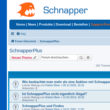
Home
|
News
|
Produkte
|
Download
|
Bestellen
|
Support-Fo
FAQ
Foren-Übersicht
SchnapperPlus
SchnapperPlus
Suche
Erweiterte S
Neues Thema
292 Theme
Wie beobachtet man mehr als eine Auktion mit Schnappe
Letzter Beitrag von
Robert Beer
«
06.12.2020, 16:31
Antworten:
2
Ist SchnapperPlus nicht eigentlich illegal?
Letzter Beitrag von
Robert Beer
«
12.02.2014, 18:25
Antworten:
1
SchnapperPlus und Firefox
Letzter Beitrag von
Robert Beer
«
24.01.2007, 17:07