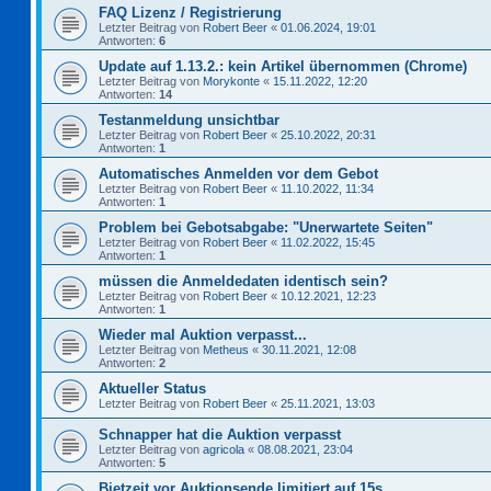
FAQ Lizenz / Registrierung
Letzter Beitrag von
Robert Beer
«
01.06.2024, 19:01
Antworten:
6
Update auf 1.13.2.: kein Artikel übernommen (Chrome)
Letzter Beitrag von
Morykonte
«
15.11.2022, 12:20
Antworten:
14
Testanmeldung unsichtbar
Letzter Beitrag von
Robert Beer
«
25.10.2022, 20:31
Antworten:
1
Automatisches Anmelden vor dem Gebot
Letzter Beitrag von
Robert Beer
«
11.10.2022, 11:34
Antworten:
1
Problem bei Gebotsabgabe: "Unerwartete Seiten"
Letzter Beitrag von
Robert Beer
«
11.02.2022, 15:45
Antworten:
1
müssen die Anmeldedaten identisch sein?
Letzter Beitrag von
Robert Beer
«
10.12.2021, 12:23
Antworten:
1
Wieder mal Auktion verpasst...
Letzter Beitrag von
Metheus
«
30.11.2021, 12:08
Antworten:
2
Aktueller Status
Letzter Beitrag von
Robert Beer
«
25.11.2021, 13:03
Schnapper hat die Auktion verpasst
Letzter Beitrag von
agricola
«
08.08.2021, 23:04
Antworten:
5
Bietzeit vor Auktionsende limitiert auf 15s