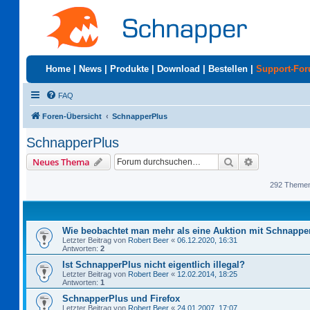
Home
|
News
|
Produkte
|
Download
|
Bestellen
|
Support-Fo
FAQ
Foren-Übersicht
SchnapperPlus
SchnapperPlus
Suche
Erweiterte S
Neues Thema
292 Theme
Wie beobachtet man mehr als eine Auktion mit Schnappe
Letzter Beitrag von
Robert Beer
«
06.12.2020, 16:31
Antworten:
2
Ist SchnapperPlus nicht eigentlich illegal?
Letzter Beitrag von
Robert Beer
«
12.02.2014, 18:25
Antworten:
1
SchnapperPlus und Firefox
Letzter Beitrag von
Robert Beer
«
24.01.2007, 17:07