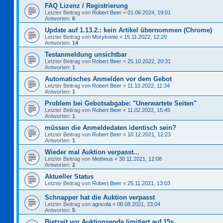
FAQ Lizenz / Registrierung
Letzter Beitrag von
Robert Beer
«
01.06.2024, 19:01
Antworten:
6
Update auf 1.13.2.: kein Artikel übernommen (Chrome)
Letzter Beitrag von
Morykonte
«
15.11.2022, 12:20
Antworten:
14
Testanmeldung unsichtbar
Letzter Beitrag von
Robert Beer
«
25.10.2022, 20:31
Antworten:
1
Automatisches Anmelden vor dem Gebot
Letzter Beitrag von
Robert Beer
«
11.10.2022, 11:34
Antworten:
1
Problem bei Gebotsabgabe: "Unerwartete Seiten"
Letzter Beitrag von
Robert Beer
«
11.02.2022, 15:45
Antworten:
1
müssen die Anmeldedaten identisch sein?
Letzter Beitrag von
Robert Beer
«
10.12.2021, 12:23
Antworten:
1
Wieder mal Auktion verpasst...
Letzter Beitrag von
Metheus
«
30.11.2021, 12:08
Antworten:
2
Aktueller Status
Letzter Beitrag von
Robert Beer
«
25.11.2021, 13:03
Schnapper hat die Auktion verpasst
Letzter Beitrag von
agricola
«
08.08.2021, 23:04
Antworten:
5
Bietzeit vor Auktionsende limitiert auf 15s