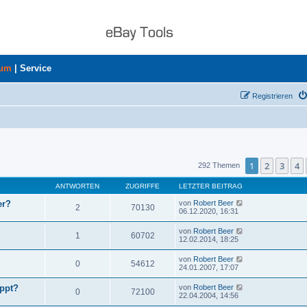
rum
|
Service
Registrieren
uche
1
2
3
4
292 Themen
ANTWORTEN
ZUGRIFFE
LETZTER BEITRAG
er?
von
Robert Beer
2
70130
06.12.2020, 16:31
von
Robert Beer
1
60702
12.02.2014, 18:25
von
Robert Beer
0
54612
24.01.2007, 17:07
ppt?
von
Robert Beer
0
72100
22.04.2004, 14:56