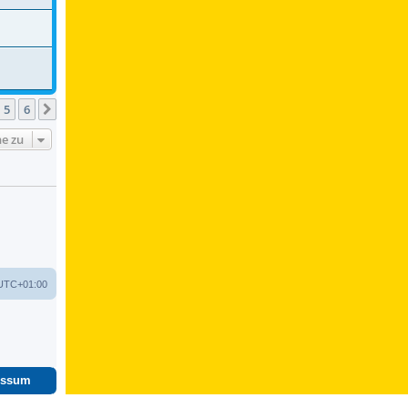
5
6
Nächste
e zu
UTC+01:00
essum