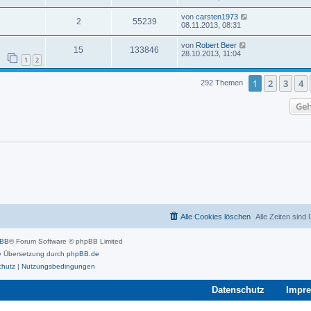
von
carsten1973
2
55239
08.11.2013, 08:31
von
Robert Beer
15
133846
28.10.2013, 11:04
1
2
1
2
3
4
292 Themen
Geh
Alle Cookies löschen
Alle Zeiten sind
pBB
® Forum Software © phpBB Limited
 Übersetzung durch
phpBB.de
chutz
|
Nutzungsbedingungen
Datenschutz
Impr