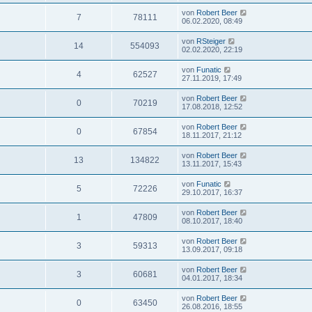
von
Robert Beer
7
78111
06.02.2020, 08:49
von
RSteiger
14
554093
02.02.2020, 22:19
von
Funatic
4
62527
27.11.2019, 17:49
von
Robert Beer
0
70219
17.08.2018, 12:52
von
Robert Beer
0
67854
18.11.2017, 21:12
von
Robert Beer
13
134822
13.11.2017, 15:43
von
Funatic
5
72226
29.10.2017, 16:37
von
Robert Beer
1
47809
08.10.2017, 18:40
von
Robert Beer
3
59313
13.09.2017, 09:18
von
Robert Beer
3
60681
04.01.2017, 18:34
von
Robert Beer
0
63450
26.08.2016, 18:55