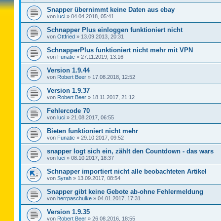
Snapper übernimmt keine Daten aus ebay
von
luci
»
04.04.2018, 05:41
Schnapper Plus einloggen funktioniert nicht
von
Ottfried
»
13.09.2013, 20:31
SchnapperPlus funktioniert nicht mehr mit VPN
von
Funatic
»
27.11.2019, 13:16
Version 1.9.44
von
Robert Beer
»
17.08.2018, 12:52
Version 1.9.37
von
Robert Beer
»
18.11.2017, 21:12
Fehlercode 70
von
luci
»
21.08.2017, 06:55
Bieten funktioniert nicht mehr
von
Funatic
»
29.10.2017, 09:52
snapper logt sich ein, zählt den Countdown - das wars
von
luci
»
08.10.2017, 18:37
Schnapper importiert nicht alle beobachteten Artikel
von
Syrah
»
13.09.2017, 08:54
Snapper gibt keine Gebote ab-ohne Fehlermeldung
von
herrpaschulke
»
04.01.2017, 17:31
Version 1.9.35
von
Robert Beer
»
26.08.2016, 18:55