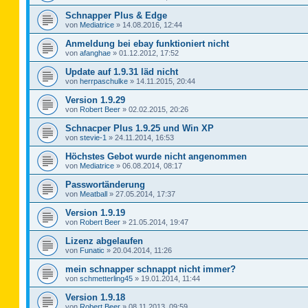
Schnapper Plus & Edge
von
Mediatrice
»
14.08.2016, 12:44
Anmeldung bei ebay funktioniert nicht
von
afanghae
»
01.12.2012, 17:52
Update auf 1.9.31 läd nicht
von
herrpaschulke
»
14.11.2015, 20:44
Version 1.9.29
von
Robert Beer
»
02.02.2015, 20:26
Schnacper Plus 1.9.25 und Win XP
von
stevie-1
»
24.11.2014, 16:53
Höchstes Gebot wurde nicht angenommen
von
Mediatrice
»
06.08.2014, 08:17
Passwortänderung
von
Meatball
»
27.05.2014, 17:37
Version 1.9.19
von
Robert Beer
»
21.05.2014, 19:47
Lizenz abgelaufen
von
Funatic
»
20.04.2014, 11:26
mein schnapper schnappt nicht immer?
von
schmetterling45
»
19.01.2014, 11:44
Version 1.9.18
von
Robert Beer
»
08.11.2013, 09:59