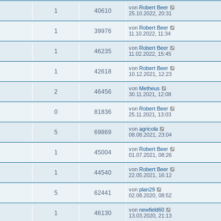
von
Robert Beer
1
40610
25.10.2022, 20:31
von
Robert Beer
1
39976
11.10.2022, 11:34
von
Robert Beer
1
46235
11.02.2022, 15:45
von
Robert Beer
1
42618
10.12.2021, 12:23
von
Metheus
2
46456
30.11.2021, 12:08
von
Robert Beer
0
81836
25.11.2021, 13:03
von
agricola
5
69869
08.08.2021, 23:04
von
Robert Beer
1
45004
01.07.2021, 08:26
von
Robert Beer
1
44540
22.05.2021, 16:12
von
plan29
5
62441
02.08.2020, 08:52
von
newfield60
1
46130
13.03.2020, 21:13