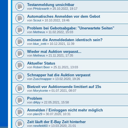
Testanmeldung unsichtbar
von
PHolzwarth
»
25.10.2022, 19:17
Automatisches Anmelden vor dem Gebot
von
Scout
»
10.10.2022, 19:46
Problem bei Gebotsabgabe: "Unerwartete Seiten"
von
Metheus
»
11.02.2022, 15:03
müssen die Anmeldedaten identisch sein?
von
blue_zetti
»
10.12.2021, 11:39
Wieder mal Auktion verpasst...
von
Metheus
»
21.11.2021, 17:35
Aktueller Status
von
Robert Beer
»
25.11.2021, 13:03
Schnapper hat die Auktion verpasst
von
Zuschnapper
»
13.02.2020, 19:26
Bietzeit vor Auktionsende limitiert auf 15s
von
Morykonte
»
01.07.2021, 08:07
Problem
von
dl4py
»
22.05.2021, 15:58
Anmelden / Einloggen nicht mehr möglich
von
plan29
»
30.07.2020, 10:31
Zeit läuft der E-Bay Zeit hinterher
von
newfield60
»
13.03.2020, 21:01