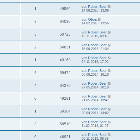
von
Robert Beer
1
49589
14.08.2016, 13:09
von
Oboa
8
94030
14.02.2016, 13:56
von
Robert Beer
3
60723
15.11.2015, 09:45
von
Robert Beer
2
54831
15.09.2015, 21:34
von
Robert Beer
1
49163
24.11.2014, 17:00
von
Robert Beer
3
59472
08.08.2014, 16:18
von
Robert Beer
4
64370
27.05.2014, 20:19
von
Robert Beer
0
49291
21.05.2014, 19:47
von
Robert Beer
1
50304
20.04.2014, 13:02
von
Robert Beer
3
58510
11.02.2014, 01:27
von
Robert Beer
0
46921
08.11.2013, 09:59