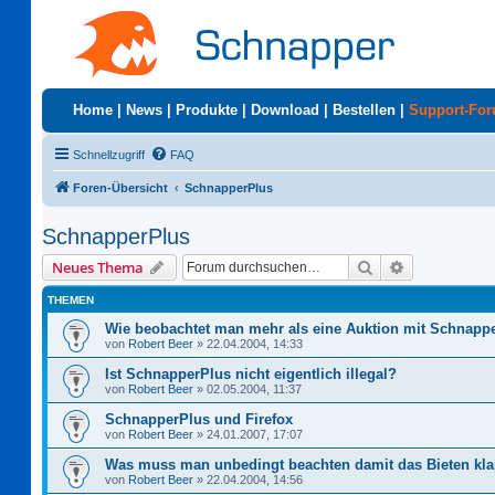
Home
|
News
|
Produkte
|
Download
|
Bestellen
|
Support-Fo
Schnellzugriff
FAQ
Foren-Übersicht
SchnapperPlus
SchnapperPlus
Suche
Erweiterte S
Neues Thema
THEMEN
Wie beobachtet man mehr als eine Auktion mit Schnapp
von
Robert Beer
»
22.04.2004, 14:33
Ist SchnapperPlus nicht eigentlich illegal?
von
Robert Beer
»
02.05.2004, 11:37
SchnapperPlus und Firefox
von
Robert Beer
»
24.01.2007, 17:07
Was muss man unbedingt beachten damit das Bieten kla
von
Robert Beer
»
22.04.2004, 14:56