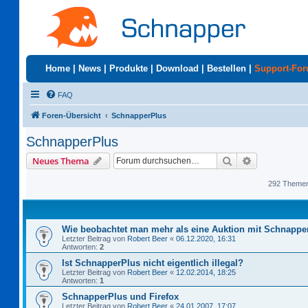
Home
|
News
|
Produkte
|
Download
|
Bestellen
|
Support-Fo
FAQ
Foren-Übersicht
SchnapperPlus
SchnapperPlus
Suche
Erweiterte S
Neues Thema
292 Theme
Wie beobachtet man mehr als eine Auktion mit Schnappe
Letzter Beitrag von
Robert Beer
«
06.12.2020, 16:31
Antworten:
2
Ist SchnapperPlus nicht eigentlich illegal?
Letzter Beitrag von
Robert Beer
«
12.02.2014, 18:25
Antworten:
1
SchnapperPlus und Firefox
Letzter Beitrag von
Robert Beer
«
24.01.2007, 17:07