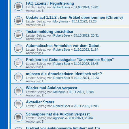
FAQ Lizenz / Registrierung
Letzter Beitrag von
Robert Beer
«
01.06.2024, 19:01
Antworten:
6
Update auf 1.13.2.: kein Artikel übernommen (Chrome)
Letzter Beitrag von
Morykonte
«
15.11.2022, 12:20
Antworten:
14
Testanmeldung unsichtbar
Letzter Beitrag von
Robert Beer
«
25.10.2022, 20:31
Antworten:
1
Automatisches Anmelden vor dem Gebot
Letzter Beitrag von
Robert Beer
«
11.10.2022, 11:34
Antworten:
1
Problem bei Gebotsabgabe: "Unerwartete Seiten"
Letzter Beitrag von
Robert Beer
«
11.02.2022, 15:45
Antworten:
1
müssen die Anmeldedaten identisch sein?
Letzter Beitrag von
Robert Beer
«
10.12.2021, 12:23
Antworten:
1
Wieder mal Auktion verpasst...
Letzter Beitrag von
Metheus
«
30.11.2021, 12:08
Antworten:
2
Aktueller Status
Letzter Beitrag von
Robert Beer
«
25.11.2021, 13:03
Schnapper hat die Auktion verpasst
Letzter Beitrag von
agricola
«
08.08.2021, 23:04
Antworten:
5
Bietzeit vor Auktionsende limitiert auf 15s