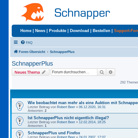
Home
|
News
|
Produkte
|
Download
|
Bestellen
|
Support-Fo
FAQ
Foren-Übersicht
SchnapperPlus
SchnapperPlus
Suche
Erweiterte S
Neues Thema
292 Theme
Wie beobachtet man mehr als eine Auktion mit Schnappe
Letzter Beitrag von
Robert Beer
«
06.12.2020, 16:31
Antworten:
2
Ist SchnapperPlus nicht eigentlich illegal?
Letzter Beitrag von
Robert Beer
«
12.02.2014, 18:25
Antworten:
1
SchnapperPlus und Firefox
Letzter Beitrag von
Robert Beer
«
24.01.2007, 17:07