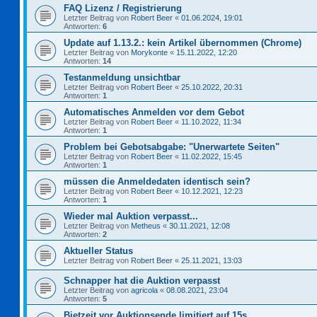
FAQ Lizenz / Registrierung
Letzter Beitrag von
Robert Beer
«
01.06.2024, 19:01
Antworten:
6
Update auf 1.13.2.: kein Artikel übernommen (Chrome)
Letzter Beitrag von
Morykonte
«
15.11.2022, 12:20
Antworten:
14
Testanmeldung unsichtbar
Letzter Beitrag von
Robert Beer
«
25.10.2022, 20:31
Antworten:
1
Automatisches Anmelden vor dem Gebot
Letzter Beitrag von
Robert Beer
«
11.10.2022, 11:34
Antworten:
1
Problem bei Gebotsabgabe: "Unerwartete Seiten"
Letzter Beitrag von
Robert Beer
«
11.02.2022, 15:45
Antworten:
1
müssen die Anmeldedaten identisch sein?
Letzter Beitrag von
Robert Beer
«
10.12.2021, 12:23
Antworten:
1
Wieder mal Auktion verpasst...
Letzter Beitrag von
Metheus
«
30.11.2021, 12:08
Antworten:
2
Aktueller Status
Letzter Beitrag von
Robert Beer
«
25.11.2021, 13:03
Schnapper hat die Auktion verpasst
Letzter Beitrag von
agricola
«
08.08.2021, 23:04
Antworten:
5
Bietzeit vor Auktionsende limitiert auf 15s