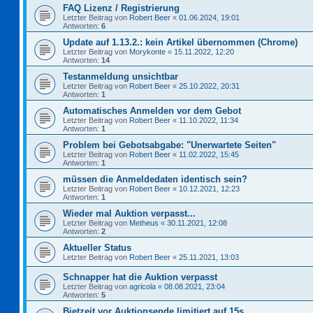
FAQ Lizenz / Registrierung
Letzter Beitrag von
Robert Beer
«
01.06.2024, 19:01
Antworten:
6
Update auf 1.13.2.: kein Artikel übernommen (Chrome)
Letzter Beitrag von
Morykonte
«
15.11.2022, 12:20
Antworten:
14
Testanmeldung unsichtbar
Letzter Beitrag von
Robert Beer
«
25.10.2022, 20:31
Antworten:
1
Automatisches Anmelden vor dem Gebot
Letzter Beitrag von
Robert Beer
«
11.10.2022, 11:34
Antworten:
1
Problem bei Gebotsabgabe: "Unerwartete Seiten"
Letzter Beitrag von
Robert Beer
«
11.02.2022, 15:45
Antworten:
1
müssen die Anmeldedaten identisch sein?
Letzter Beitrag von
Robert Beer
«
10.12.2021, 12:23
Antworten:
1
Wieder mal Auktion verpasst...
Letzter Beitrag von
Metheus
«
30.11.2021, 12:08
Antworten:
2
Aktueller Status
Letzter Beitrag von
Robert Beer
«
25.11.2021, 13:03
Schnapper hat die Auktion verpasst
Letzter Beitrag von
agricola
«
08.08.2021, 23:04
Antworten:
5
Bietzeit vor Auktionsende limitiert auf 15s