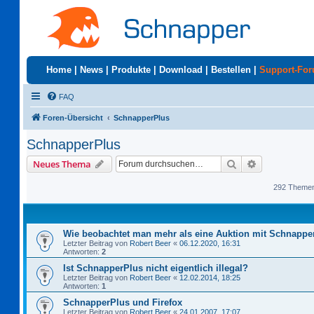
Home
|
News
|
Produkte
|
Download
|
Bestellen
|
Support-Fo
FAQ
Foren-Übersicht
SchnapperPlus
SchnapperPlus
Suche
Erweiterte S
Neues Thema
292 Theme
Wie beobachtet man mehr als eine Auktion mit Schnappe
Letzter Beitrag von
Robert Beer
«
06.12.2020, 16:31
Antworten:
2
Ist SchnapperPlus nicht eigentlich illegal?
Letzter Beitrag von
Robert Beer
«
12.02.2014, 18:25
Antworten:
1
SchnapperPlus und Firefox
Letzter Beitrag von
Robert Beer
«
24.01.2007, 17:07