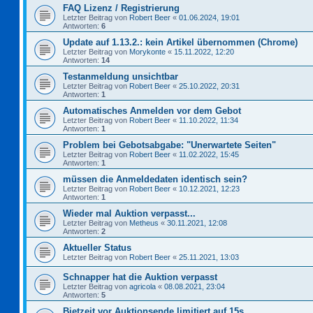
FAQ Lizenz / Registrierung
Letzter Beitrag von
Robert Beer
«
01.06.2024, 19:01
Antworten:
6
Update auf 1.13.2.: kein Artikel übernommen (Chrome)
Letzter Beitrag von
Morykonte
«
15.11.2022, 12:20
Antworten:
14
Testanmeldung unsichtbar
Letzter Beitrag von
Robert Beer
«
25.10.2022, 20:31
Antworten:
1
Automatisches Anmelden vor dem Gebot
Letzter Beitrag von
Robert Beer
«
11.10.2022, 11:34
Antworten:
1
Problem bei Gebotsabgabe: "Unerwartete Seiten"
Letzter Beitrag von
Robert Beer
«
11.02.2022, 15:45
Antworten:
1
müssen die Anmeldedaten identisch sein?
Letzter Beitrag von
Robert Beer
«
10.12.2021, 12:23
Antworten:
1
Wieder mal Auktion verpasst...
Letzter Beitrag von
Metheus
«
30.11.2021, 12:08
Antworten:
2
Aktueller Status
Letzter Beitrag von
Robert Beer
«
25.11.2021, 13:03
Schnapper hat die Auktion verpasst
Letzter Beitrag von
agricola
«
08.08.2021, 23:04
Antworten:
5
Bietzeit vor Auktionsende limitiert auf 15s