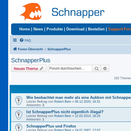
Home
|
News
|
Produkte
|
Download
|
Bestellen
|
Support-Fo
FAQ
Foren-Übersicht
SchnapperPlus
SchnapperPlus
Suche
Erweiterte S
Neues Thema
292 Theme
Wie beobachtet man mehr als eine Auktion mit Schnappe
Letzter Beitrag von
Robert Beer
«
06.12.2020, 16:31
Antworten:
2
Ist SchnapperPlus nicht eigentlich illegal?
Letzter Beitrag von
Robert Beer
«
12.02.2014, 18:25
Antworten:
1
SchnapperPlus und Firefox
Letzter Beitrag von
Robert Beer
«
24.01.2007, 17:07