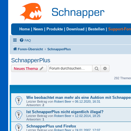
Home
|
News
|
Produkte
|
Download
|
Bestellen
|
Support-Fo
FAQ
Foren-Übersicht
SchnapperPlus
SchnapperPlus
Suche
Erweiterte S
Neues Thema
292 Theme
Wie beobachtet man mehr als eine Auktion mit Schnappe
Letzter Beitrag von
Robert Beer
«
06.12.2020, 16:31
Antworten:
2
Ist SchnapperPlus nicht eigentlich illegal?
Letzter Beitrag von
Robert Beer
«
12.02.2014, 18:25
Antworten:
1
SchnapperPlus und Firefox
Letzter Beitrag von
Robert Beer
«
24.01.2007, 17:07