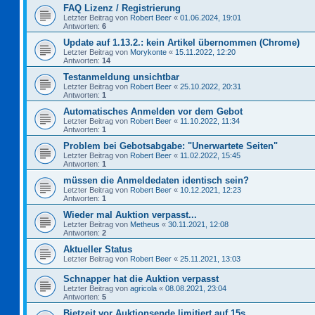
FAQ Lizenz / Registrierung
Letzter Beitrag von
Robert Beer
«
01.06.2024, 19:01
Antworten:
6
Update auf 1.13.2.: kein Artikel übernommen (Chrome)
Letzter Beitrag von
Morykonte
«
15.11.2022, 12:20
Antworten:
14
Testanmeldung unsichtbar
Letzter Beitrag von
Robert Beer
«
25.10.2022, 20:31
Antworten:
1
Automatisches Anmelden vor dem Gebot
Letzter Beitrag von
Robert Beer
«
11.10.2022, 11:34
Antworten:
1
Problem bei Gebotsabgabe: "Unerwartete Seiten"
Letzter Beitrag von
Robert Beer
«
11.02.2022, 15:45
Antworten:
1
müssen die Anmeldedaten identisch sein?
Letzter Beitrag von
Robert Beer
«
10.12.2021, 12:23
Antworten:
1
Wieder mal Auktion verpasst...
Letzter Beitrag von
Metheus
«
30.11.2021, 12:08
Antworten:
2
Aktueller Status
Letzter Beitrag von
Robert Beer
«
25.11.2021, 13:03
Schnapper hat die Auktion verpasst
Letzter Beitrag von
agricola
«
08.08.2021, 23:04
Antworten:
5
Bietzeit vor Auktionsende limitiert auf 15s