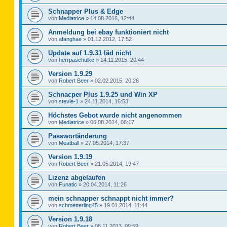
Schnapper Plus & Edge
von
Mediatrice
»
14.08.2016, 12:44
Anmeldung bei ebay funktioniert nicht
von
afanghae
»
01.12.2012, 17:52
Update auf 1.9.31 läd nicht
von
herrpaschulke
»
14.11.2015, 20:44
Version 1.9.29
von
Robert Beer
»
02.02.2015, 20:26
Schnacper Plus 1.9.25 und Win XP
von
stevie-1
»
24.11.2014, 16:53
Höchstes Gebot wurde nicht angenommen
von
Mediatrice
»
06.08.2014, 08:17
Passwortänderung
von
Meatball
»
27.05.2014, 17:37
Version 1.9.19
von
Robert Beer
»
21.05.2014, 19:47
Lizenz abgelaufen
von
Funatic
»
20.04.2014, 11:26
mein schnapper schnappt nicht immer?
von
schmetterling45
»
19.01.2014, 11:44
Version 1.9.18
von
Robert Beer
»
08.11.2013, 09:59