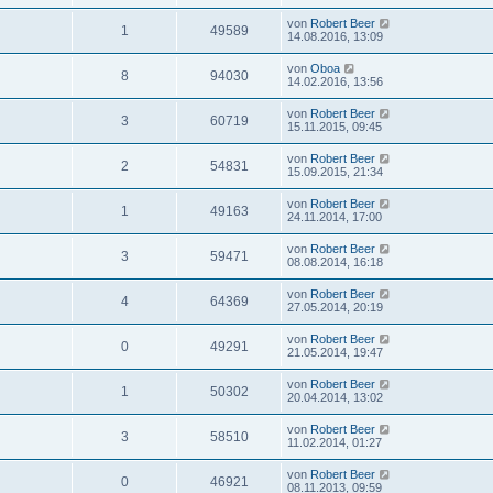
von
Robert Beer
1
49589
14.08.2016, 13:09
von
Oboa
8
94030
14.02.2016, 13:56
von
Robert Beer
3
60719
15.11.2015, 09:45
von
Robert Beer
2
54831
15.09.2015, 21:34
von
Robert Beer
1
49163
24.11.2014, 17:00
von
Robert Beer
3
59471
08.08.2014, 16:18
von
Robert Beer
4
64369
27.05.2014, 20:19
von
Robert Beer
0
49291
21.05.2014, 19:47
von
Robert Beer
1
50302
20.04.2014, 13:02
von
Robert Beer
3
58510
11.02.2014, 01:27
von
Robert Beer
0
46921
08.11.2013, 09:59