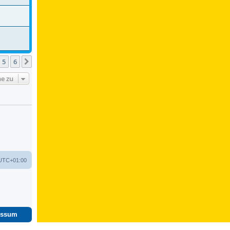
5
6
Nächste
e zu
UTC+01:00
essum