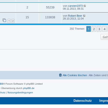
von
carsten1973
2
55239
08.11.2013, 08:31
von
Robert Beer
15
133838
28.10.2013, 11:04
1
2
1
2
3
4
292 Themen
Geh
Alle Cookies löschen
Alle Zeiten sind
pBB
® Forum Software © phpBB Limited
 Übersetzung durch
phpBB.de
chutz
|
Nutzungsbedingungen
Datenschutz
Impr