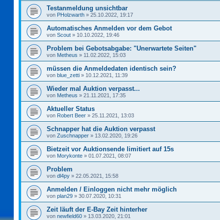
Testanmeldung unsichtbar
von
PHolzwarth
»
25.10.2022, 19:17
Automatisches Anmelden vor dem Gebot
von
Scout
»
10.10.2022, 19:46
Problem bei Gebotsabgabe: "Unerwartete Seiten"
von
Metheus
»
11.02.2022, 15:03
müssen die Anmeldedaten identisch sein?
von
blue_zetti
»
10.12.2021, 11:39
Wieder mal Auktion verpasst...
von
Metheus
»
21.11.2021, 17:35
Aktueller Status
von
Robert Beer
»
25.11.2021, 13:03
Schnapper hat die Auktion verpasst
von
Zuschnapper
»
13.02.2020, 19:26
Bietzeit vor Auktionsende limitiert auf 15s
von
Morykonte
»
01.07.2021, 08:07
Problem
von
dl4py
»
22.05.2021, 15:58
Anmelden / Einloggen nicht mehr möglich
von
plan29
»
30.07.2020, 10:31
Zeit läuft der E-Bay Zeit hinterher
von
newfield60
»
13.03.2020, 21:01