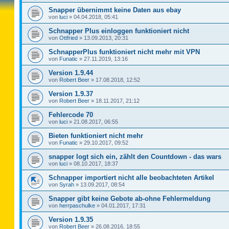
Snapper übernimmt keine Daten aus ebay
von
luci
»
04.04.2018, 05:41
Schnapper Plus einloggen funktioniert nicht
von
Ottfried
»
13.09.2013, 20:31
SchnapperPlus funktioniert nicht mehr mit VPN
von
Funatic
»
27.11.2019, 13:16
Version 1.9.44
von
Robert Beer
»
17.08.2018, 12:52
Version 1.9.37
von
Robert Beer
»
18.11.2017, 21:12
Fehlercode 70
von
luci
»
21.08.2017, 06:55
Bieten funktioniert nicht mehr
von
Funatic
»
29.10.2017, 09:52
snapper logt sich ein, zählt den Countdown - das wars
von
luci
»
08.10.2017, 18:37
Schnapper importiert nicht alle beobachteten Artikel
von
Syrah
»
13.09.2017, 08:54
Snapper gibt keine Gebote ab-ohne Fehlermeldung
von
herrpaschulke
»
04.01.2017, 17:31
Version 1.9.35
von
Robert Beer
»
26.08.2016, 18:55