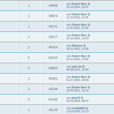
von
Robert Beer
1
40608
25.10.2022, 20:31
von
Robert Beer
1
39974
11.10.2022, 11:34
von
Robert Beer
1
46231
11.02.2022, 15:45
von
Robert Beer
1
42617
10.12.2021, 12:23
von
Metheus
2
46454
30.11.2021, 12:08
von
Robert Beer
0
81833
25.11.2021, 13:03
von
agricola
5
69864
08.08.2021, 23:04
von
Robert Beer
1
45002
01.07.2021, 08:26
von
Robert Beer
1
44538
22.05.2021, 16:12
von
plan29
5
62436
02.08.2020, 08:52
von
newfield60
1
46129
13.03.2020, 21:13