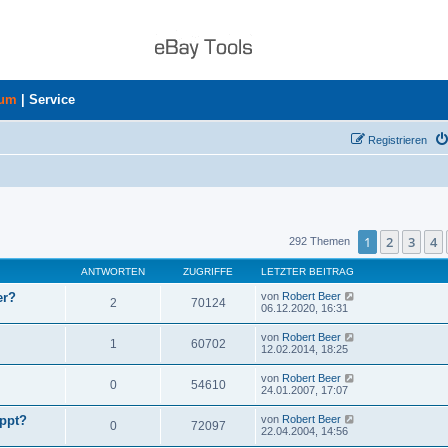
rum
|
Service
Registrieren
uche
1
2
3
4
292 Themen
ANTWORTEN
ZUGRIFFE
LETZTER BEITRAG
er?
von
Robert Beer
2
70124
06.12.2020, 16:31
von
Robert Beer
1
60702
12.02.2014, 18:25
von
Robert Beer
0
54610
24.01.2007, 17:07
ppt?
von
Robert Beer
0
72097
22.04.2004, 14:56