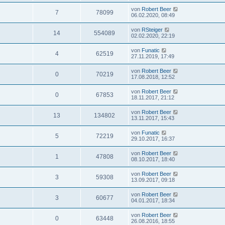
von
Robert Beer
7
78099
06.02.2020, 08:49
von
RSteiger
14
554089
02.02.2020, 22:19
von
Funatic
4
62519
27.11.2019, 17:49
von
Robert Beer
0
70219
17.08.2018, 12:52
von
Robert Beer
0
67853
18.11.2017, 21:12
von
Robert Beer
13
134802
13.11.2017, 15:43
von
Funatic
5
72219
29.10.2017, 16:37
von
Robert Beer
1
47808
08.10.2017, 18:40
von
Robert Beer
3
59308
13.09.2017, 09:18
von
Robert Beer
3
60677
04.01.2017, 18:34
von
Robert Beer
0
63448
26.08.2016, 18:55