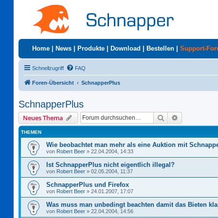
Home
|
News
|
Produkte
|
Download
|
Bestellen
|
Support-Fo
Schnellzugriff
FAQ
Foren-Übersicht
SchnapperPlus
SchnapperPlus
Suche
Erweiterte S
Neues Thema
THEMEN
Wie beobachtet man mehr als eine Auktion mit Schnapp
von
Robert Beer
»
22.04.2004, 14:33
Ist SchnapperPlus nicht eigentlich illegal?
von
Robert Beer
»
02.05.2004, 11:37
SchnapperPlus und Firefox
von
Robert Beer
»
24.01.2007, 17:07
Was muss man unbedingt beachten damit das Bieten kla
von
Robert Beer
»
22.04.2004, 14:56