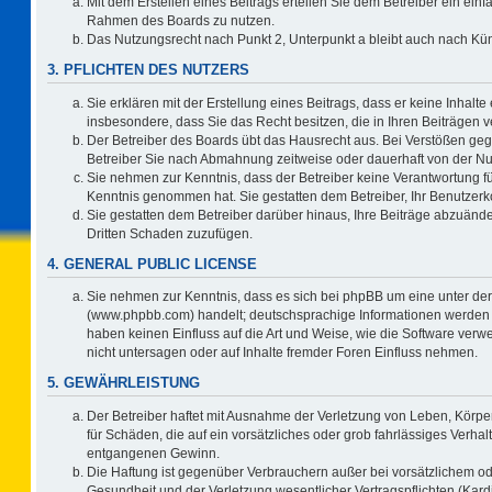
Mit dem Erstellen eines Beitrags erteilen Sie dem Betreiber ein einf
Rahmen des Boards zu nutzen.
Das Nutzungsrecht nach Punkt 2, Unterpunkt a bleibt auch nach K
3. PFLICHTEN DES NUTZERS
Sie erklären mit der Erstellung eines Beitrags, dass er keine Inhalte
insbesondere, dass Sie das Recht besitzen, die in Ihren Beiträgen
Der Betreiber des Boards übt das Hausrecht aus. Bei Verstößen ge
Betreiber Sie nach Abmahnung zeitweise oder dauerhaft von der Nu
Sie nehmen zur Kenntnis, dass der Betreiber keine Verantwortung für d
Kenntnis genommen hat. Sie gestatten dem Betreiber, Ihr Benutzerko
Sie gestatten dem Betreiber darüber hinaus, Ihre Beiträge abzuände
Dritten Schaden zuzufügen.
4. GENERAL PUBLIC LICENSE
Sie nehmen zur Kenntnis, dass es sich bei phpBB um eine unter der
(www.phpbb.com) handelt; deutschsprachige Informationen werden 
haben keinen Einfluss auf die Art und Weise, wie die Software ve
nicht untersagen oder auf Inhalte fremder Foren Einfluss nehmen.
5. GEWÄHRLEISTUNG
Der Betreiber haftet mit Ausnahme der Verletzung von Leben, Körper
für Schäden, die auf ein vorsätzliches oder grob fahrlässiges Verha
entgangenen Gewinn.
Die Haftung ist gegenüber Verbrauchern außer bei vorsätzlichem o
Gesundheit und der Verletzung wesentlicher Vertragspflichten (Kard